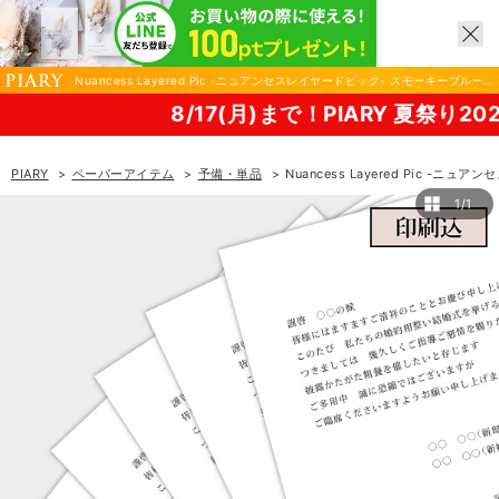
Nuancess Layered Pic -ニュアンセスレイヤードピック- スモーキーブルー
招待状中紙|ペーパーアイテムならPIARY（ピアリー）
8/17(月)まで！PIARY 夏祭り2026！
PIARY
ペーパーアイテム
予備・単品
Nuancess Layered Pic 
1/1