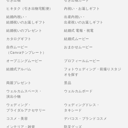
引き出物
引き出物カード
ヒキタク（引き出物宅配便）
内祝い・お返しギフト
結婚内祝い・
出産内祝い・
結婚祝いのお返しギフト
出産祝いのお返しギフト
結婚祝いのプレゼント
結婚式 電報・祝電
カタログギフト
結婚式ムービー
自作ムービー
おまかせムービー
（Canvaテンプレート）
オープニングムービー
プロフィールムービー
結婚式アルバム
フォトウェディング・前撮りスタジ
オを探す
両親プレゼント
景品
ウェルカムスペース・
ウェルカムボード
演出小物
ウェディング・
ウェディングドレス・
ブライダルアクセサリー
タキシード
コスメ・美容
デパコス・ブランドコスメ
インテリア・雑貨
防災グッズ