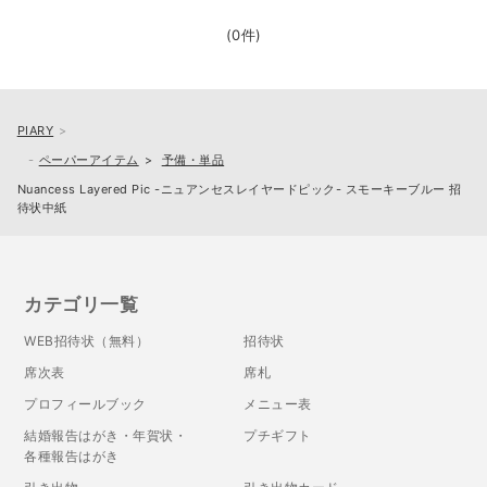
(0件)
PIARY
ペーパーアイテム
予備・単品
Nuancess Layered Pic -ニュアンセスレイヤードピック- スモーキーブルー 招
待状中紙
カテゴリ一覧
WEB招待状（無料）
招待状
席次表
席札
プロフィールブック
メニュー表
結婚報告はがき・年賀状・
プチギフト
各種報告はがき