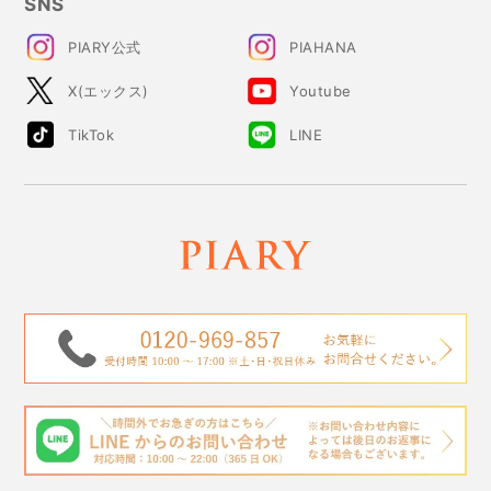
SNS
PIARY公式
PIAHANA
X(エックス)
Youtube
TikTok
LINE