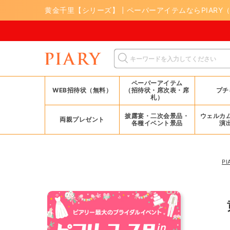
黄金千里【シリーズ】 | ペーパーアイテムならPIARY
ペーパーアイテム
WEB招待状（無料）
（招待状・席次表・席
プチ
札）
披露宴・二次会景品・
ウェルカ
両親プレゼント
各種イベント景品
演
PI