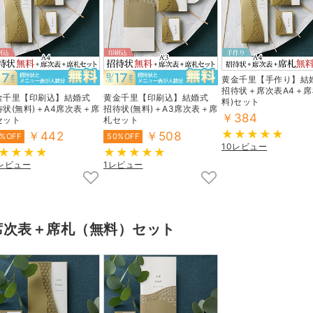
黄金千里【手作り】結
招待状＋席次表A4＋席
金千里【印刷込】結婚式
黄金千里【印刷込】結婚式
料)セット
待状(無料)＋A4席次表＋席
招待状(無料)＋A3席次表＋席
￥384
セット
札セット
￥442
￥508
%OFF
50%OFF
10レビュー
7レビュー
1レビュー
席次表＋席札（無料）セット