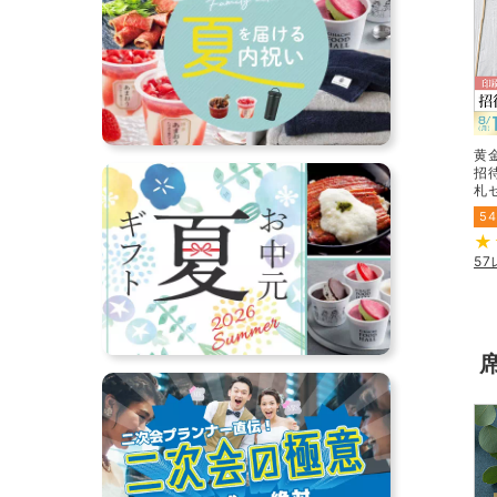
黄
招
札
54
5