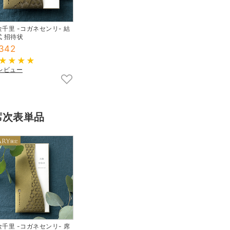
千里 -コガネセンリ- 結
式 招待状
342
5レビュー
席次表単品
千里 -コガネセンリ- 席