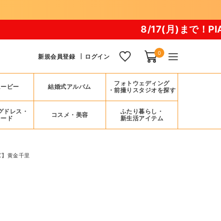
8/17(月)まで！PIARY 夏祭り20
0
新規会員登録
ログイン
フォトウェディング
ムービー
結婚式アルバム
・前撮りスタジオを探す
グドレス・
ふたり暮らし・
コスメ・美容
シード
新生活アイテム
ズ】黄金千里