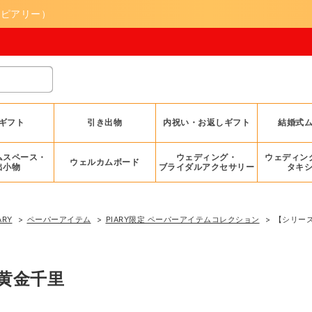
（ピアリー）
ギフト
引き出物
内祝い・お返しギフト
結婚式
ムスペース・
ウェディング・
ウェディン
ウェルカムボード
出小物
ブライダルアクセサリー
タキ
ARY
ペーパーアイテム
PIARY限定 ペーパーアイテムコレクション
【シリー
黄金千里