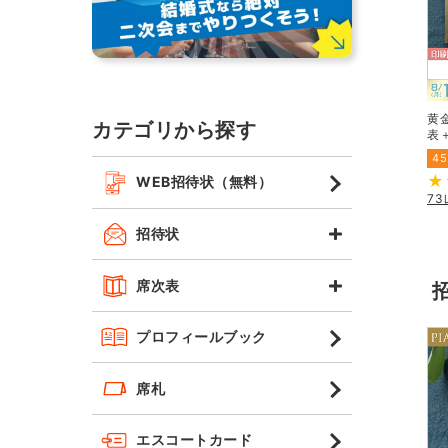
黄
カテゴリから探す
表
45
WEB招待状（無料）
7
招待状
席次表
プロフィールブック
席札
エスコートカード