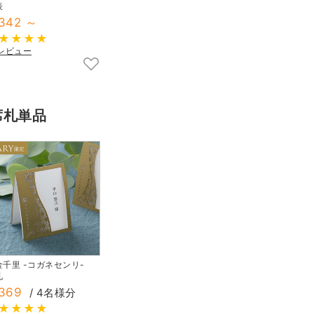
表
342 ～
3レビュー
席札単品
金千里 -コガネセンリ-
札
369
/ 4名様分