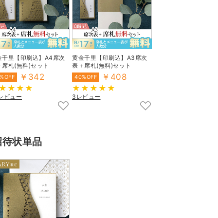
金千里【印刷込】A4席次
黄金千里【印刷込】A3席次
＋席札(無料)セット
表＋席札(無料)セット
￥342
￥408
%OFF
40%OFF
3レビュー
3レビュー
招待状単品