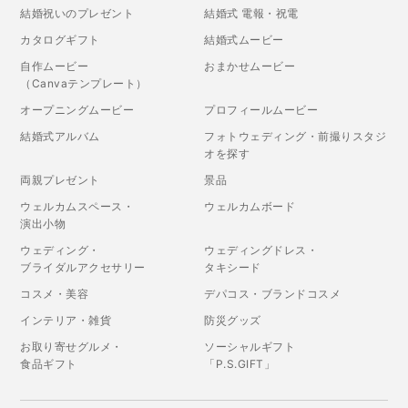
結婚祝いのプレゼント
結婚式 電報・祝電
カタログギフト
結婚式ムービー
自作ムービー
おまかせムービー
（Canvaテンプレート）
オープニングムービー
プロフィールムービー
結婚式アルバム
フォトウェディング・前撮りスタジ
オを探す
両親プレゼント
景品
ウェルカムスペース・
ウェルカムボード
演出小物
ウェディング・
ウェディングドレス・
ブライダルアクセサリー
タキシード
コスメ・美容
デパコス・ブランドコスメ
インテリア・雑貨
防災グッズ
お取り寄せグルメ・
ソーシャルギフト
食品ギフト
「P.S.GIFT」