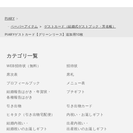
PIARY
ペーパーアイテム
ゲストカード（結婚式ゲストブック・芳名帳）
PIARYゲストカード【グリーンリース】追加用10枚
カテゴリ一覧
WEB招待状（無料）
招待状
席次表
席札
プロフィールブック
メニュー表
結婚報告はがき・年賀状・
プチギフト
各種報告はがき
引き出物
引き出物カード
ヒキタク（引き出物宅配便）
内祝い・お返しギフト
結婚内祝い・
出産内祝い・
結婚祝いのお返しギフト
出産祝いのお返しギフト