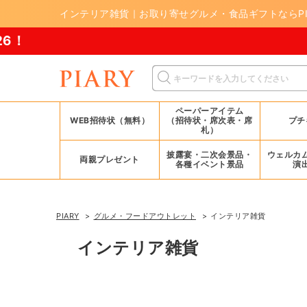
インテリア雑貨｜お取り寄せグルメ・食品ギフトならPI
ペーパーアイテム
WEB招待状（無料）
（招待状・席次表・席
プチ
札）
披露宴・二次会景品・
ウェルカ
両親プレゼント
各種イベント景品
演
PIARY
グルメ・フードアウトレット
インテリア雑貨
インテリア雑貨