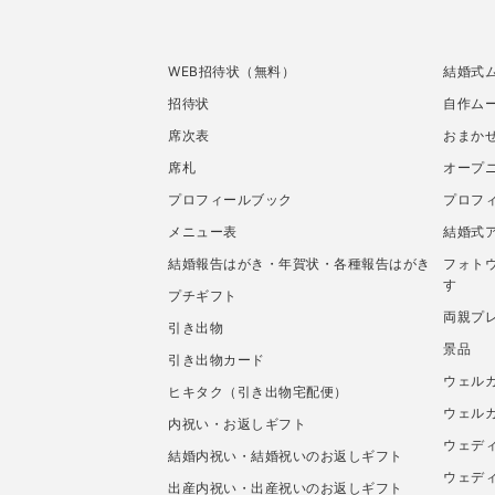
WEB招待状（無料）
結婚式
招待状
自作ムー
席次表
おまか
席札
オープ
プロフィールブック
プロフ
メニュー表
結婚式
結婚報告はがき・年賀状・各種報告はがき
フォト
す
プチギフト
両親プ
引き出物
景品
引き出物カード
ウェル
ヒキタク（引き出物宅配便）
ウェル
内祝い・お返しギフト
ウェデ
結婚内祝い・結婚祝いのお返しギフト
ウェデ
出産内祝い・出産祝いのお返しギフト