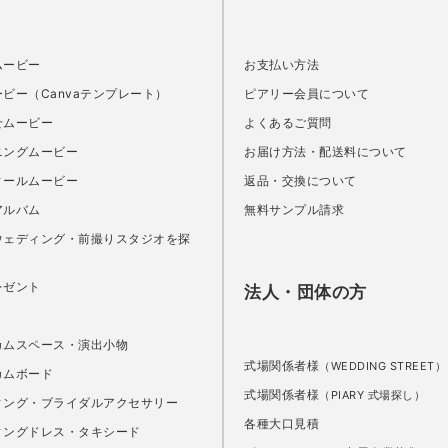
ムービー
お支払い方法
ビー（Canvaテンプレート）
ピアリー会員について
せムービー
よくあるご質問
ニングムービー
お届け方法・配送料について
ィールムービー
返品・交換について
アルバム
無料サンプル請求
ウェディング・前撮りスタジオを探
レゼント
法人・団体の方
カムスペース・演出小物
式場関係者様
（WEDDING STREET）
カムボード
式場関係者様
（PIARY 式場探し）
ィング・ブライダルアクセサリー
各種大口見積
ィングドレス・タキシード