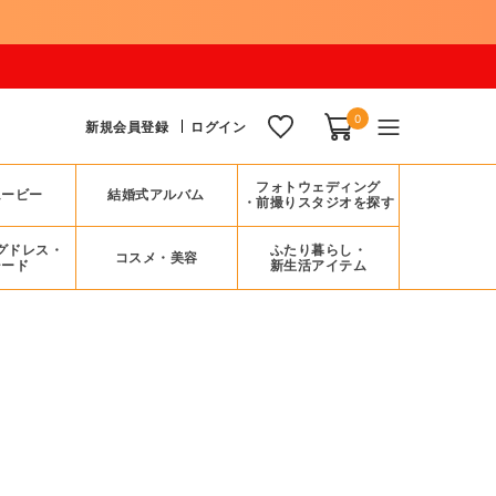
8/17(月)まで
0
新規会員登録
ログイン
フォトウェディング
ムービー
結婚式アルバム
・前撮りスタジオを探す
グドレス・
ふたり暮らし・
コスメ・美容
シード
新生活アイテム