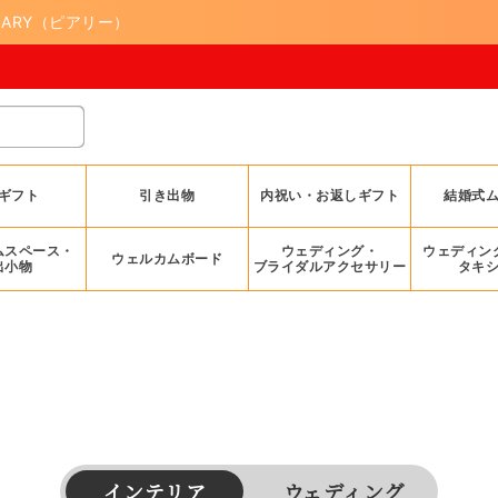
ARY（ピアリー）
ギフト
引き出物
内祝い・お返しギフト
結婚式
ムスペース・
ウェディング・
ウェディン
ウェルカムボード
出小物
ブライダルアクセサリー
タキ
インテリア
ウェディング