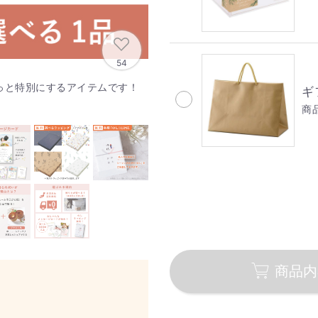
54
っと特別にするアイテムです！
ギ
商品
商品内