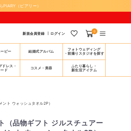
PIARY（ピアリー）
0
新規会員登録
ログイン
フォトウェディング
ムービー
結婚式アルバム
・前撮りスタジオを探す
グドレス・
ふたり暮らし・
コスメ・美容
シード
新生活アイテム
メント ウォッシュタオル2P）
ト（品物ギフト ジルスチュアー