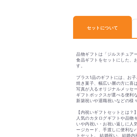
宅配でも手渡し用でも商
選択いただけます。
Q. 送料はいくらか
セットについて
内祝いセットは全商品、
品物ギフトは「ジルスチュアー
Q. おすすめの内祝
食品ギフトをセットにした、
す。
PIARYオリジナルの「王妃
祝いセットがおすすめで
プラス1品のギフトには、お
ルです。パッケージは、
焼き菓子、幅広い層の方に喜
の方や友人問わず喜ばれ
写真が入るオリジナルメッセー
ギフトボックスが選べる便利
新築祝いや退職祝いなどの様
Q. 直送でギフト
は入っていますか？
【内祝いギフトセットとは？
人気のカタログギフトや品物
直送ギフトの場合、贈り
いや内祝い・お祝い返しに人
ご安心ください。
ージカード、手渡しに便利なバ
トセット。 結婚祝い、結婚