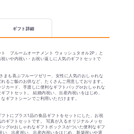
品に同梱できます。用途に合わせてデザインや文章を
かりますか？
ギフト詳細
全国送料無料となっております。
ト ブルームオーナメント ウォッシュタオル2P」と
いセットはありますか？
お祝いや内祝い・お祝い返しに人気のギフトセットで
のタオル THE QUEEN’S TOWEL バスタオル」の内
す。 見た目、肌触りだけでなく、吸水性に優れたタオ
子さまも喜ぶフルーツゼリー、女性に人気のおしゃれな
ネイビーを基調とした高級感のあるデザインで、目上
ばれるご飯のお供など、たくさんご用意しております。
る商品となっております。
ジカード、手渡しに便利なギフトバッグorおしゃれな
なギフトセット。 結婚内祝い、出産内祝いをはじめ、
々なギフトシーンでご利用いただけます。
を贈ったとき、価格がわかるようなもの
】
ギフトにプラス1品の食品ギフトをセットにした、お祝
先様へ商品明細書等が送られることはございません。
気のギフトセットです。 写真が入るオリジナルメッセ
ッグorおしゃれなギフトボックスがついた便利なギフ
内祝い、出産祝い、出産内祝いをはじめ、新築祝いや退