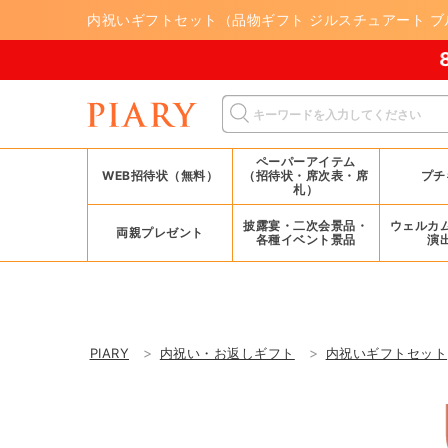
内祝いギフトセット（品物ギフト ジルスチュアート ブ
8/17(月)まで！
ペーパーアイテム
WEB招待状（無料）
（招待状・席次表・席
プチ
札）
披露宴・二次会景品・
ウェルカ
両親プレゼント
各種イベント景品
演
PIARY
内祝い・お返しギフト
内祝いギフトセット