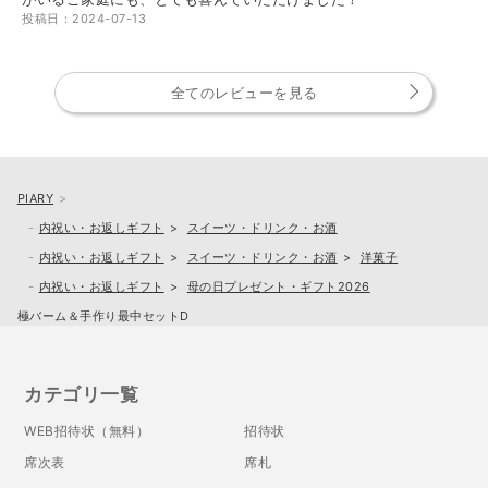
投稿日：2024-07-13
全てのレビューを見る
PIARY
内祝い・お返しギフト
スイーツ・ドリンク・お酒
内祝い・お返しギフト
スイーツ・ドリンク・お酒
洋菓子
内祝い・お返しギフト
母の日プレゼント・ギフト2026
極バーム＆手作り最中セットD
カテゴリ一覧
WEB招待状（無料）
招待状
席次表
席札