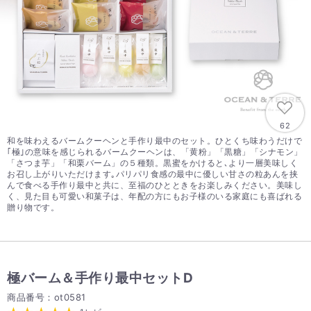
62
和を味わえるバームクーヘンと手作り最中のセット。ひとくち味わうだけで
｢極｣の意味を感じられるバームクーヘンは、「黄粉」「黒糖」「シナモン」
「さつま芋」「和栗バーム」の５種類。黒蜜をかけると､より一層美味しく
お召し上がりいただけます｡パリパリ食感の最中に優しい甘さの粒あんを挟
んで食べる手作り最中と共に、至福のひとときをお楽しみください。美味し
く、見た目も可愛い和菓子は、年配の方にもお子様のいる家庭にも喜ばれる
贈り物です。
極バーム＆手作り最中セットD
商品番号：ot0581