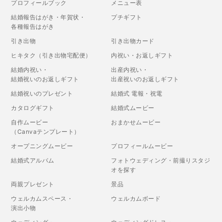
プロフィールブック
メニュー表
結婚報告はがき・年賀状・
プチギフト
各種報告はがき
引き出物
引き出物カード
ヒキタク（引き出物宅配便）
内祝い・お返しギフト
結婚内祝い・
出産内祝い・
結婚祝いのお返しギフト
出産祝いのお返しギフト
結婚祝いのプレゼント
結婚式 電報・祝電
カタログギフト
結婚式ムービー
自作ムービー
おまかせムービー
（Canvaテンプレート）
オープニングムービー
プロフィールムービー
結婚式アルバム
フォトウェディング・前撮りスタジ
オを探す
両親プレゼント
景品
ウェルカムスペース・
ウェルカムボード
演出小物