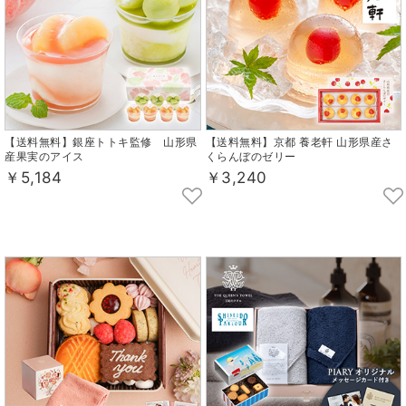
【送料無料】銀座トトキ監修 山形県
【送料無料】京都 養老軒 山形県産さ
産果実のアイス
くらんぼのゼリー
￥5,184
￥3,240