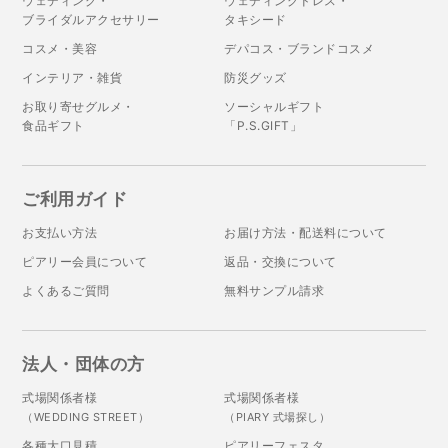
ウェディング・
ウェディングドレス・
ブライダルアクセサリー
タキシード
コスメ・美容
デパコス・ブランドコスメ
インテリア・雑貨
防災グッズ
お取り寄せグルメ・
ソーシャルギフト
食品ギフト
「P.S.GIFT」
ご利用ガイド
お支払い方法
お届け方法・配送料について
ピアリー会員について
返品・交換について
よくあるご質問
無料サンプル請求
法人・団体の方
式場関係者様
式場関係者様
（WEDDING STREET）
（PIARY 式場探し）
各種大口見積
ピアリーフェスタ