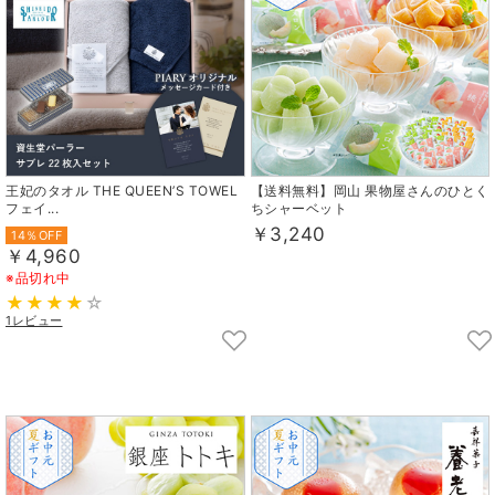
王妃のタオル THE QUEEN’S TOWEL
【送料無料】岡山 果物屋さんのひとく
フェイ...
ちシャーベット
￥3,240
14％OFF
￥4,960
※品切れ中
1レビュー