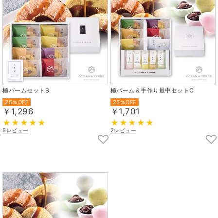
極バームセットB
極バーム＆手作り最中セットC
25％OFF
25％OFF
￥1,296
￥1,701
5レビュー
2レビュー