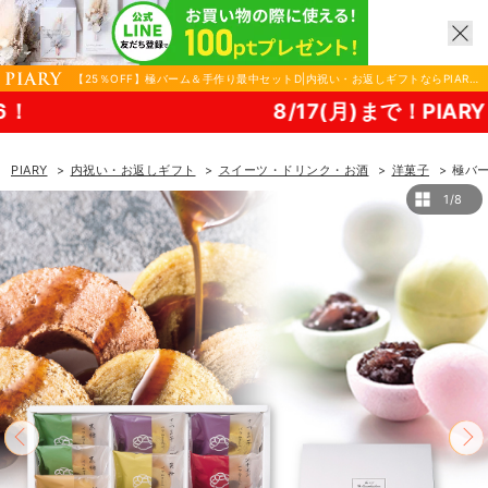
【25％OFF】極バーム＆手作り最中セットD|内祝い・お返しギフトならPIARY
（ピアリー）
8/17(月)まで！PIARY 夏祭り202
PIARY
内祝い・お返しギフト
スイーツ・ドリンク・お酒
洋菓子
極バ
1/8