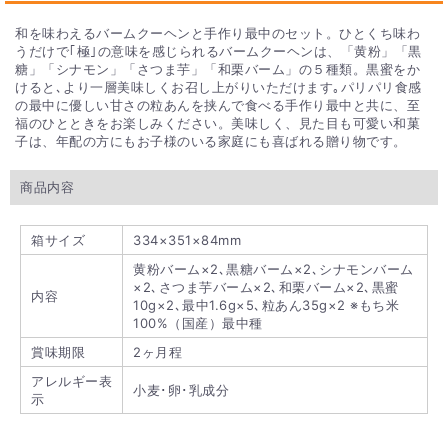
和を味わえるバームクーヘンと手作り最中のセット。ひとくち味わ
うだけで｢極｣の意味を感じられるバームクーヘンは、「黄粉」「黒
糖」「シナモン」「さつま芋」「和栗バーム」の５種類。黒蜜をか
けると､より一層美味しくお召し上がりいただけます｡パリパリ食感
の最中に優しい甘さの粒あんを挟んで食べる手作り最中と共に、至
福のひとときをお楽しみください。美味しく、見た目も可愛い和菓
子は、年配の方にもお子様のいる家庭にも喜ばれる贈り物です。
商品内容
箱サイズ
334×351×84mm
黄粉バーム×2､黒糖バーム×2､シナモンバーム
×2､さつま芋バーム×2､和栗バーム×2､黒蜜
内容
10g×2､最中1.6g×5､粒あん35g×2 ※もち米
100%（国産）最中種
賞味期限
2ヶ月程
アレルギー表
小麦･卵･乳成分
示