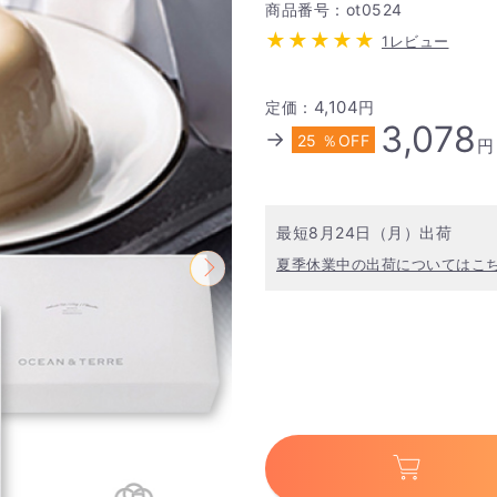
商品番号：ot0524
1レビュー
4,104
定価：
円
3,078
→
25 ％OFF
円
最短8月24日（月）出荷
夏季休業中の出荷についてはこ