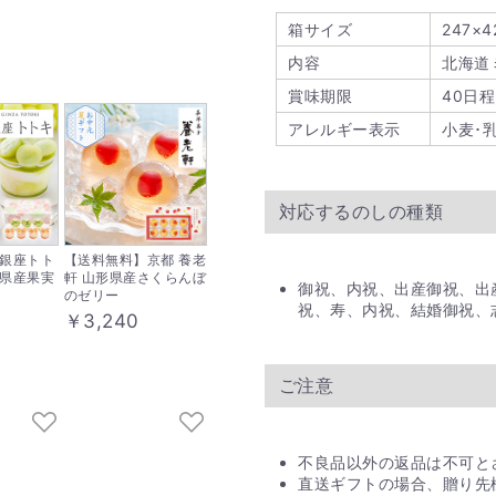
箱サイズ
247×4
内容
北海道
賞味期限
40日程
アレルギー表示
小麦･
対応するのしの種類
銀座トト
【送料無料】京都 養老
県産果実
軒 山形県産さくらんぼ
御祝、内祝、出産御祝、出
のゼリー
祝、寿、内祝、結婚御祝、
￥3,240
ご注意
不良品以外の返品は不可と
直送ギフトの場合、贈り先