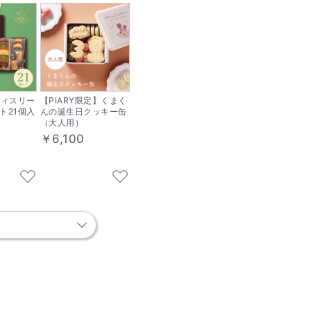
パティスリー
【PIARY限定】くまく
ト21個入
んの誕生日クッキー缶
（大人用）
￥6,100