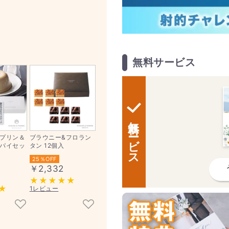
無料サービス
無料サービス
プリン＆
ブラウニー&フロラン
パイセッ
タン 12個入
25％OFF
￥2,332
1レビュー