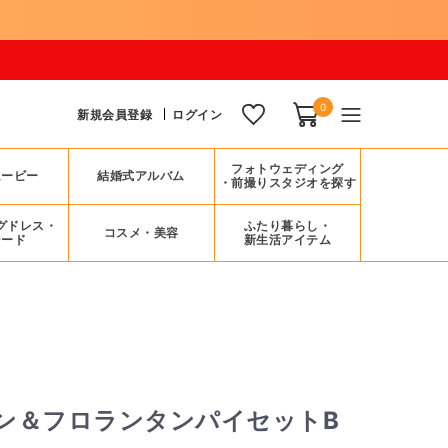
0
新規会員登録
ログイン
フォトウェディング
ムービー
結婚式アルバム
・前撮りスタジオを探す
グドレス・
ふたり暮らし・
コスメ・美容
シード
新生活アイテム
ン＆フロランタンパイセットB