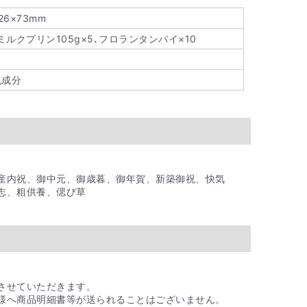
26×73mm
ミルクプリン105g×5､フロランタンパイ×10
乳成分
産内祝、御中元、御歳暮、御年賀、新築御祝、快気
志、粗供養、偲び草
させていただきます。
様へ商品明細書等が送られることはございません。