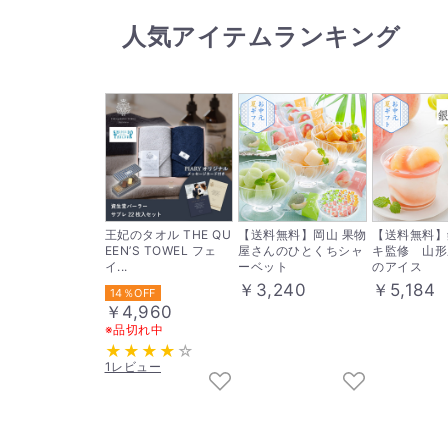
人気アイテムランキング
王妃のタオル THE QU
【送料無料】岡山 果物
【送料無料】
EEN’S TOWEL フェ
屋さんのひとくちシャ
キ監修 山形
イ...
ーベット
のアイス
￥3,240
￥5,184
14％OFF
￥4,960
※品切れ中
1レビュー