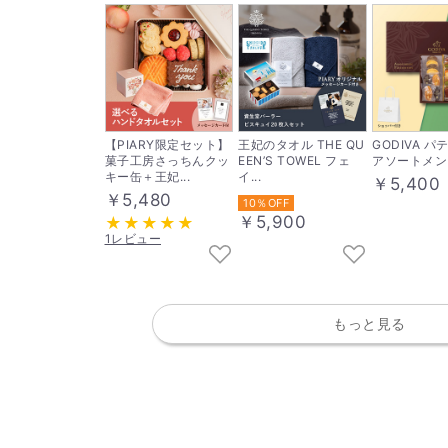
【PIARY限定セット】
王妃のタオル THE QU
GODIVA 
菓子工房さっちんクッ
EEN’S TOWEL フェ
アソートメン
キー缶＋王妃...
イ...
￥5,400
￥5,480
10％OFF
￥5,900
1レビュー
もっと見る