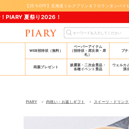
【25％OFF】北海道ミルクプリン＆フロランタンパイセ
り2026！
ペーパーアイテム
WEB招待状（無料）
（招待状・席次表・席
プチ
札）
披露宴・二次会景品・
ウェルカ
両親プレゼント
各種イベント景品
演
PIARY
内祝い・お返しギフト
スイーツ・ドリンク