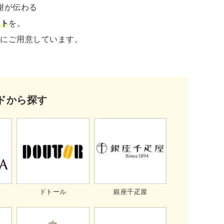
謝が伝わる
フト
を。
富にご用意しています。
ドから探す
銀座千疋屋
ドトール