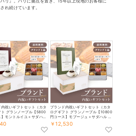
・パリ』。パリに拠点を置き、15年以上現地のお客様に
愛され続けています。
ド内祝いギフトセット（カタ
ブランド内祝いギフトセット（カタ
ト グランノーブル【5800
ログギフト グランノーブル【10800
ス】モントルイユ＋サダハル
円コース】モブージュ＋サダハル ア
パリ コフレ アソーティモン
オキ パリ コフレ アソーティモン ド
40
￥12,530
スキュイ ドゥミ）
ゥ ビスキュイ ドゥミ）