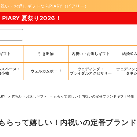
い・お返しギフトならPIARY（ピアリー）
26！
ギフト
引き出物
内祝い・お返しギフト
結婚式
ムスペース・
ウェディング・
ウェディン
ウェルカムボード
出小物
ブライダルアクセサリー
タキ
ARY
内祝い・お返しギフト
もらって嬉しい！内祝いの定番ブランドギフト特集
もらって嬉しい！内祝いの定番ブランド