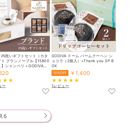
ド内祝いギフトセット（カタ
GODIVA ドーム バームクーヘン シ
ト グランノーブル【15800
ョコラ（2個入）+Thank you 3P B
】シャンベリ＋GODIVAク
OX
）
820
￥1,400
10%OFF
ュー
1レビュー
見る