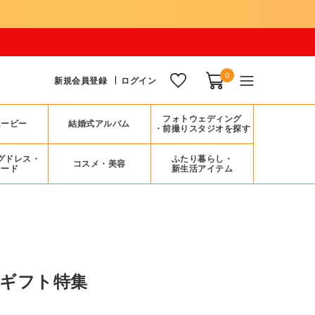
0
新規会員登録
ログイン
フォトウェディング
ムービー
結婚式アルバム
・前撮りスタジオを探す
グドレス・
ふたり暮らし・
コスメ・美容
シード
新生活アイテム
ギフト特集