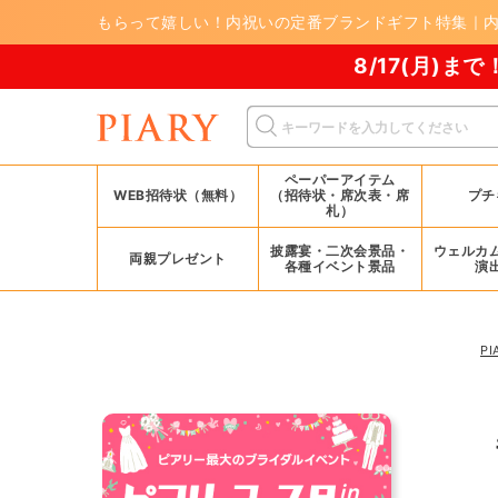
もらって嬉しい！内祝いの定番ブランドギフト特集｜内祝
8/17(月)まで！PIARY 夏祭り20
ペーパーアイテム
WEB招待状（無料）
（招待状・席次表・席
プチ
札）
披露宴・二次会景品・
ウェルカ
両親プレゼント
各種イベント景品
演
PI