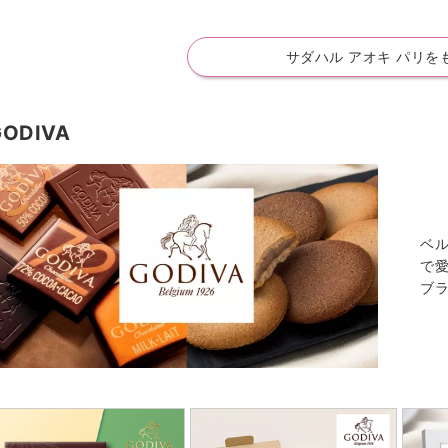
サダハル アオキ パリを
GODIVA
ベ
で
ブ