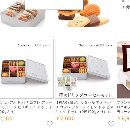
キ
も
ダハル アオキ パリ コフレ アソー
【PIARY限定】サダハル アオキ パ
ブラン
ィモン ドゥ ビスキュイ ドゥミ（9
リ コフレ アソーティモン ドゥ ビス
ログギフ
00g入り）
キュイ ドゥミ（9種100g入り）+猫
円コー
と珈琲と私 3P BOX
アオキ 
2,160
￥2,600
￥8,9
ドゥ ビ