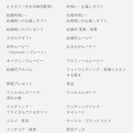
ヒキタク（引き出物宅配便）
内祝い・お返しギフト
結婚内祝い・
出産内祝い・
結婚祝いのお返しギフト
出産祝いのお返しギフト
結婚祝いのプレゼント
結婚式 電報・祝電
カタログギフト
結婚式ムービー
自作ムービー
おまかせムービー
（Canvaテンプレート）
オープニングムービー
プロフィールムービー
結婚式アルバム
フォトウェディング・前撮りスタジ
オを探す
両親プレゼント
景品
ウェルカムスペース・
ウェルカムボード
演出小物
ウェディング・
ウェディングドレス・
ブライダルアクセサリー
タキシード
コスメ・美容
デパコス・ブランドコスメ
インテリア・雑貨
防災グッズ