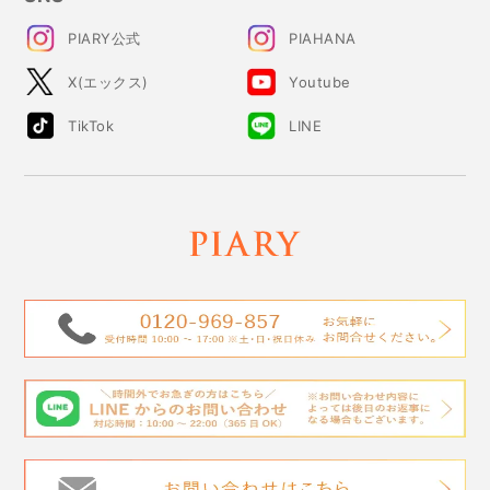
PIARY公式
PIAHANA
X(エックス)
Youtube
TikTok
LINE