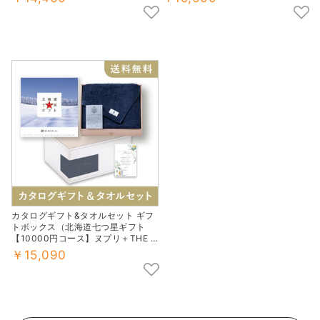
カタログギフト&タオルセット ギフ
トボックス（北海道七つ星ギフト
【10000円コース】ヌプリ＋THE Q
UEEN’S TOWEL フェイスタオル ネ
￥15,090
イビー）