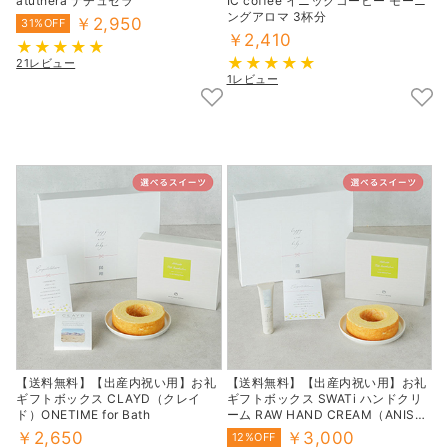
atuthera ナチュセラ
IC coffee イニックコーヒー モーニ
ングアロマ 3杯分
￥2,950
31%OFF
￥2,410
21レビュー
1レビュー
【送料無料】【出産内祝い用】お礼
【送料無料】【出産内祝い用】お礼
ギフトボックス CLAYD（クレイ
ギフトボックス SWATi ハンドクリ
ド）ONETIME for Bath
ーム RAW HAND CREAM（ANISE
JASMINE）
￥2,650
￥3,000
12%OFF