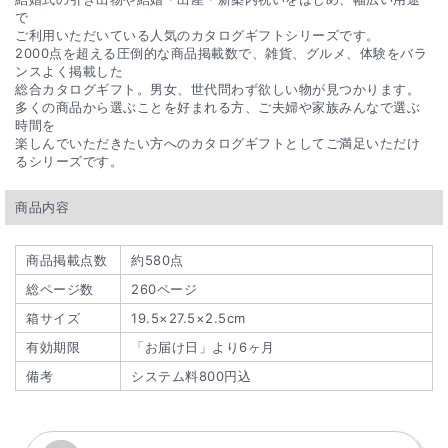
▼詳しくはこちらをご覧ください。
で
カタログギフト まとめ買い・大口注文フォーム
ご利用いただいている人気のカタログギフトシリーズです。
※一部対象外の商品がございます。
2000点を超える圧倒的な商品掲載数で、雑貨、グルメ、体験をバラ
ンスよく掲載した
Q. 直送でギフトを贈ったとき、価格がわかるようなも
総合カタログギフト。男女、世代問わず欲しい物が見つかります。
多くの商品から選ぶことを好まれる方、ご夫婦や家族みんなで選ぶ
のは入っていますか？
時間を
楽しんでいただきたい方へのカタログギフトとしてご満足いただけ
直送ギフトの場合、贈り先様へ商品明細書等が送られることは
るシリーズです。
ございません。ご安心ください。
商品内容
商品掲載点数
約580点
総ページ数
260ページ
箱サイズ
19.5×27.5×2.5cm
有効期限
「お届け日」より6ヶ月
備考
システム料800円込