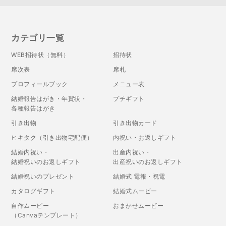
カテゴリ一覧
WEB招待状（無料）
招待状
席次表
席札
プロフィールブック
メニュー表
結婚報告はがき・年賀状・
プチギフト
各種報告はがき
引き出物
引き出物カード
ヒキタク（引き出物宅配便）
内祝い・お返しギフト
結婚内祝い・
出産内祝い・
結婚祝いのお返しギフト
出産祝いのお返しギフト
結婚祝いのプレゼント
結婚式 電報・祝電
カタログギフト
結婚式ムービー
自作ムービー
おまかせムービー
（Canvaテンプレート）