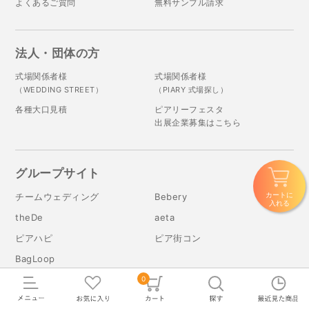
よくあるご質問
無料サンプル請求
法人・団体の方
式場関係者様
式場関係者様
（WEDDING STREET）
（PIARY 式場探し）
各種大口見積
ピアリーフェスタ
出展企業募集はこちら
グループサイト
カートに
チームウェディング
Bebery
入れる
theDe
aeta
ピアハピ
ピア街コン
BagLoop
0