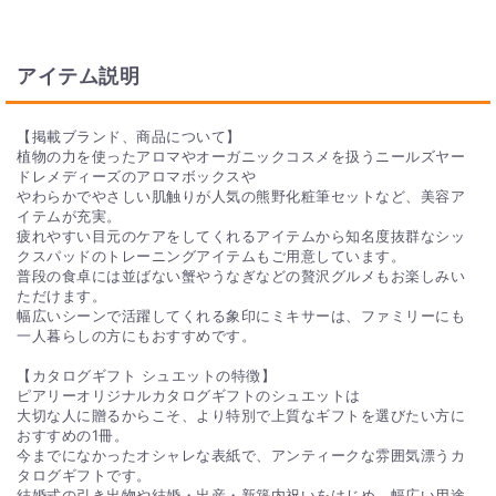
一部、用途に合わせた専用のカタログギフトがありますのでご
注意ください。専用のカタログには結婚の挨拶文など、用途に
アイテム説明
合わせた内容が載っています。専用の用途は大きく分けると4
種類あります。
・ブライダル専用カタログギフト
・出産祝い専用のカタログギフト
【掲載ブランド、商品について】
・出産内祝い専用のカタログギフト
植物の力を使ったアロマやオーガニックコスメを扱うニールズヤー
・弔事用のカタログギフト
ドレメディーズのアロマボックスや
やわらかでやさしい肌触りが人気の熊野化粧筆セットなど、美容ア
イテムが充実。
Q. 人気のカタログギフトはありますか？
疲れやすい目元のケアをしてくれるアイテムから知名度抜群なシッ
クスパッドのトレーニングアイテムもご用意しています。
PIARY限定のカタログギフト「ドルチェ」、「グランノーブ
普段の食卓には並ばない蟹やうなぎなどの贅沢グルメもお楽しみい
ル」、「シュエット」が大変人気です。ギフトの質はそのまま
ただけます。
にコストカットしているので、予算内で充実感のあるギフトを
幅広いシーンで活躍してくれる象印にミキサーは、ファミリーにも
お贈りいただけます。
一人暮らしの方にもおすすめです。
【カタログギフト シュエットの特徴】
Q. たくさん買いたいのですが、割引はありますか？
ピアリーオリジナルカタログギフトのシュエットは
大切な人に贈るからこそ、より特別で上質なギフトを選びたい方に
福利厚生や、イベントなどでたくさんご用意されたい方に、大
おすすめの1冊。
口注文割引をご用意しています。詳細は「カタログギフト まと
今までになかったオシャレな表紙で、アンティークな雰囲気漂うカ
め買い・大口注文フォーム」をご確認ください。
タログギフトです。
結婚式の引き出物や結婚・出産・新築内祝いをはじめ、幅広い用途