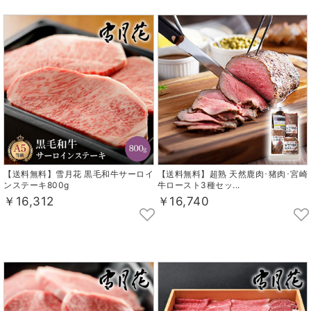
【送料無料】雪月花 黒毛和牛サーロイ
【送料無料】超熟 天然鹿肉･猪肉･宮崎
ンステーキ800g
牛ロースト3種セッ...
￥16,312
￥16,740