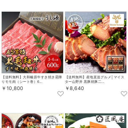
【送料無料】大和榛原牛すき焼き霜降
【送料無料】産地直送グルメ│マイス
りモモ肉（シート巻）6...
ター山野井 黒豚焼豚二...
￥10,800
￥8,640