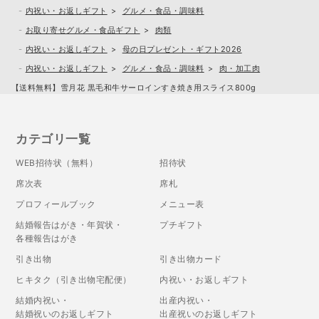
内祝い・お返しギフト
グルメ・食品・調味料
お取り寄せグルメ・食品ギフト
肉類
内祝い・お返しギフト
母の日プレゼント・ギフト2026
内祝い・お返しギフト
グルメ・食品・調味料
肉・加工肉
【送料無料】雪月花 黒毛和牛サーロインすき焼き用スライス800g
カテゴリ一覧
WEB招待状（無料）
招待状
席次表
席札
プロフィールブック
メニュー表
結婚報告はがき・年賀状・
プチギフト
各種報告はがき
引き出物
引き出物カード
ヒキタク（引き出物宅配便）
内祝い・お返しギフト
結婚内祝い・
出産内祝い・
結婚祝いのお返しギフト
出産祝いのお返しギフト