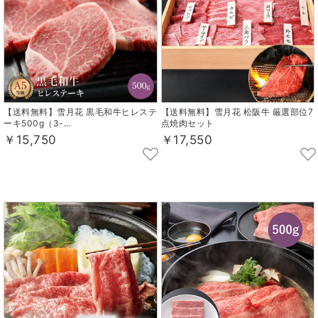
【送料無料】雪月花 黒毛和牛ヒレステ
【送料無料】雪月花 松阪牛 厳選部位7
ーキ500g（3-...
点焼肉セット
￥15,750
￥17,550