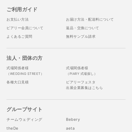
ご利用ガイド
お支払い方法
お届け方法・配送料について
ピアリー会員について
返品・交換について
よくあるご質問
無料サンプル請求
法人・団体の方
式場関係者様
式場関係者様
（WEDDING STREET）
（PIARY 式場探し）
各種大口見積
ピアリーフェスタ
出展企業募集はこちら
グループサイト
チームウェディング
Bebery
theDe
aeta