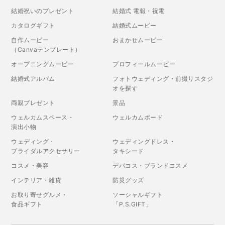
結婚祝いのプレゼント
結婚式 電報・祝電
カタログギフト
結婚式ムービー
自作ムービー
おまかせムービー
（Canvaテンプレート）
オープニングムービー
プロフィールムービー
結婚式アルバム
フォトウェディング・前撮りスタジ
オを探す
両親プレゼント
景品
ウェルカムスペース・
ウェルカムボード
演出小物
ウェディング・
ウェディングドレス・
ブライダルアクセサリー
タキシード
コスメ・美容
デパコス・ブランドコスメ
インテリア・雑貨
防災グッズ
お取り寄せグルメ・
ソーシャルギフト
食品ギフト
「P.S.GIFT」