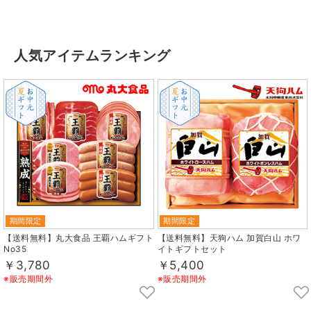
人気アイテムランキング
期間限定
期間限定
【送料無料】丸大食品 王覇ハムギフト
【送料無料】天狗ハム 加賀白山 ホワ
No35
イトギフトセット
￥3,780
￥5,400
※販売期間外
※販売期間外