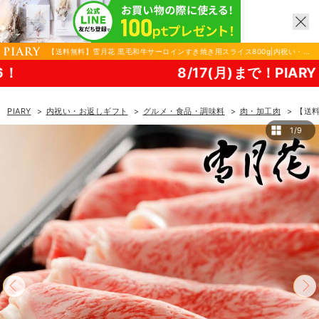
【送料無料】雪月花 黒毛和牛サーロインすき焼き用スライス800g|内祝い・お
返しギフトならPIARY（ピアリー）
8/17(月)まで！PIARY 夏祭り202
PIARY
内祝い・お返しギフト
グルメ・食品・調味料
肉・加工肉
【送料
1/9