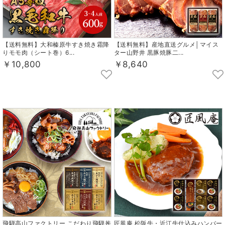
【送料無料】大和榛原牛すき焼き霜降
【送料無料】産地直送グルメ│マイス
りモモ肉（シート巻）6...
ター山野井 黒豚焼豚二...
￥10,800
￥8,640
飛騨高山ファクトリー こだわり飛騨丼
匠風庵 松阪牛・近江牛仕込みハンバー