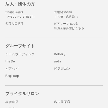
法人・団体の方
式場関係者様
式場関係者様
（WEDDING STREET）
（PIARY 式場探し）
各種大口見積
ピアリーフェスタ
出展企業募集はこちら
グループサイト
チームウェディング
Bebery
theDe
aeta
ピアハピ
ピア街コン
BagLoop
ブライダルサロン
表参道店
名古屋栄店