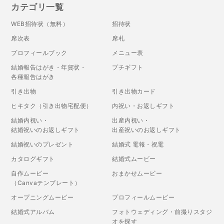
カテゴリ一覧
WEB招待状（無料）
招待状
席次表
席札
プロフィールブック
メニュー表
結婚報告はがき・年賀状・
プチギフト
各種報告はがき
引き出物
引き出物カード
ヒキタク（引き出物宅配便）
内祝い・お返しギフト
結婚内祝い・
出産内祝い・
結婚祝いのお返しギフト
出産祝いのお返しギフト
結婚祝いのプレゼント
結婚式 電報・祝電
カタログギフト
結婚式ムービー
自作ムービー
おまかせムービー
（Canvaテンプレート）
オープニングムービー
プロフィールムービー
結婚式アルバム
フォトウェディング・前撮りスタジ
オを探す