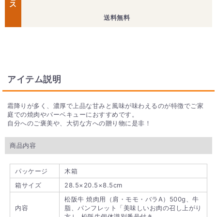
送料無料
アイテム説明
霜降りが多く、濃厚で上品な甘みと風味が味わえるのが特徴でご家
庭での焼肉やバーベキューにおすすめです。
自分へのご褒美や、大切な方への贈り物に是非！
商品内容
パッケージ
木箱
箱サイズ
28.5×20.5×8.5cm
松阪牛 焼肉用（肩・モモ・バラA）500g、牛
内容
脂、パンフレット「美味しいお肉の召し上がり
方｣、松阪牛個体識別番号付き