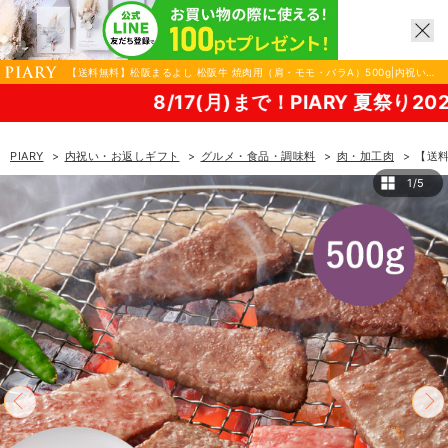
【送料無料】松阪まるよし 松阪牛 焼肉用（肩・モモ・バラA）500g|内祝い・
お返しギフトならPIARY（ピアリー）
8/17(月)まで！PIARY 夏祭り2026！
PIARY
内祝い・お返しギフト
グルメ・食品・調味料
肉・加工肉
【送料
1/5