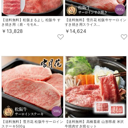
【送料無料】松阪まるよし 松阪牛 す
【送料無料】雪月花 松阪牛サーロイン
き焼き用（肩・モモA...
すき焼き用スライス...
￥13,828
￥14,624
【送料無料】雪月花 松阪牛サーロイン
【送料無料】高橋畜産 山形県産 米沢
ステーキ500g
牛焼肉すき焼セット