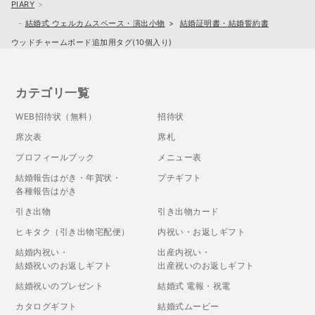
PIARY
結婚式 ウェルカムスペース・演出小物
結婚証明書・結婚誓約書
ウッドチャームボード追加用タグ(10個入り)
カテゴリ一覧
WEB招待状（無料）
招待状
席次表
席札
プロフィールブック
メニュー表
結婚報告はがき・年賀状・
プチギフト
各種報告はがき
引き出物
引き出物カード
ヒキタク（引き出物宅配便）
内祝い・お返しギフト
結婚内祝い・
出産内祝い・
結婚祝いのお返しギフト
出産祝いのお返しギフト
結婚祝いのプレゼント
結婚式 電報・祝電
カタログギフト
結婚式ムービー