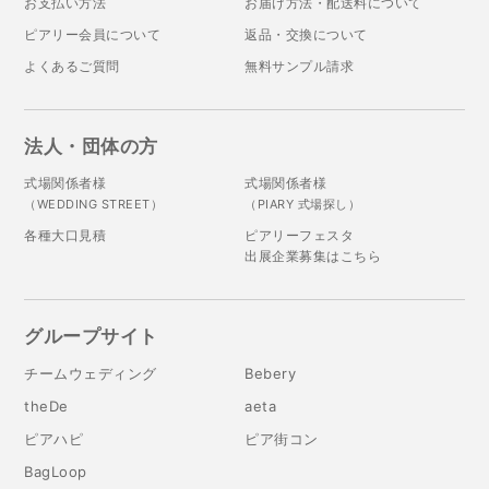
お支払い方法
お届け方法・配送料について
ピアリー会員について
返品・交換について
よくあるご質問
無料サンプル請求
法人・団体の方
式場関係者様
式場関係者様
（WEDDING STREET）
（PIARY 式場探し）
各種大口見積
ピアリーフェスタ
出展企業募集はこちら
グループサイト
チームウェディング
Bebery
theDe
aeta
ピアハピ
ピア街コン
BagLoop