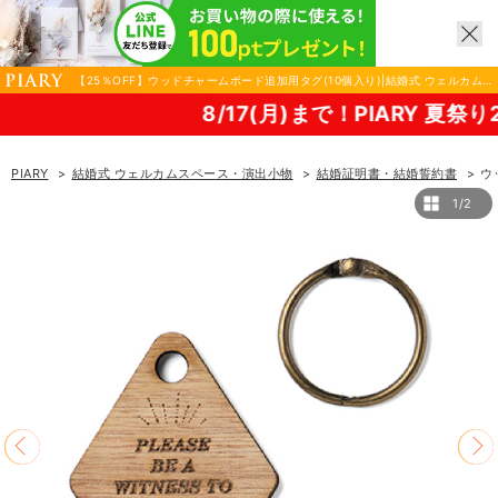
【25％OFF】ウッドチャームボード追加用タグ(10個入り)|結婚式 ウェルカム
スペース・演出小物ならPIARY（ピアリー）
8/17(月)まで！PIARY 夏祭り2026！
PIARY
結婚式 ウェルカムスペース・演出小物
結婚証明書・結婚誓約書
ウ
1/2