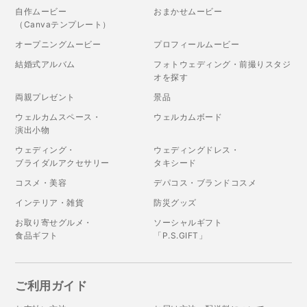
自作ムービー
おまかせムービー
（Canvaテンプレート）
オープニングムービー
プロフィールムービー
結婚式アルバム
フォトウェディング・前撮りスタジ
オを探す
両親プレゼント
景品
ウェルカムスペース・
ウェルカムボード
演出小物
ウェディング・
ウェディングドレス・
ブライダルアクセサリー
タキシード
コスメ・美容
デパコス・ブランドコスメ
インテリア・雑貨
防災グッズ
お取り寄せグルメ・
ソーシャルギフト
食品ギフト
「P.S.GIFT」
ご利用ガイド