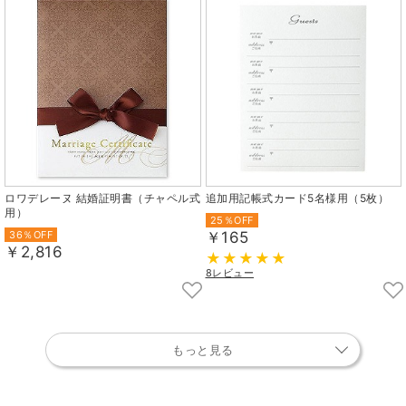
ロワデレーヌ 結婚証明書（チャペル式
追加用記帳式カード5名様用（5枚）
用）
25％OFF
36％OFF
￥165
￥2,816
8レビュー
もっと見る