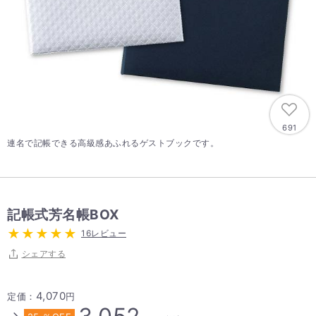
691
連名で記帳できる高級感あふれるゲストブックです。
記帳式芳名帳BOX
16レビュー
シェアする
4,070
定価：
円