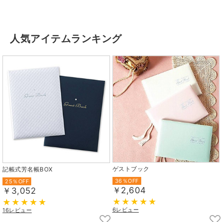
人気アイテムランキング
ゲストブック
記帳式芳名帳BOX
36％OFF
25％OFF
￥2,604
￥3,052
6レビュー
16レビュー