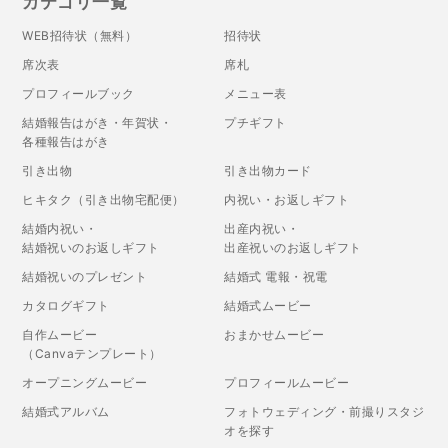
カテゴリ一覧
WEB招待状（無料）
招待状
席次表
席札
プロフィールブック
メニュー表
結婚報告はがき・年賀状・
プチギフト
各種報告はがき
引き出物
引き出物カード
ヒキタク（引き出物宅配便）
内祝い・お返しギフト
結婚内祝い・
出産内祝い・
結婚祝いのお返しギフト
出産祝いのお返しギフト
結婚祝いのプレゼント
結婚式 電報・祝電
カタログギフト
結婚式ムービー
自作ムービー
おまかせムービー
（Canvaテンプレート）
オープニングムービー
プロフィールムービー
結婚式アルバム
フォトウェディング・前撮りスタジ
オを探す