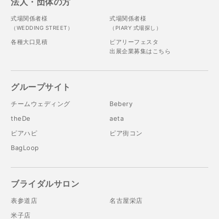
法人・団体の方
式場関係者様
式場関係者様
（WEDDING STREET）
（PIARY 式場探し）
各種大口見積
ピアリーフェスタ
出展企業募集はこちら
グループサイト
チームウェディング
Bebery
theDe
aeta
ピアハピ
ピア街コン
BagLoop
ブライダルサロン
表参道店
名古屋栄店
米子店