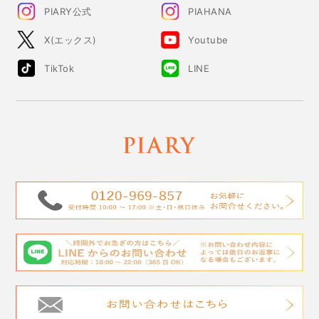
PIARY公式
PIAHANA
X(エックス)
Youtube
TikTok
LINE