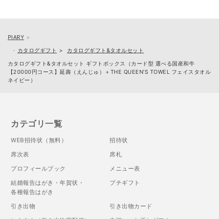
PIARY
カタログギフト
カタログギフト&タオルセット
カタログギフト&タオルセット ギフトボックス（カード型 選べる国産和牛
【20000円コース】延壽（えんじゅ）＋THE QUEEN’S TOWEL フェイスタオル
ネイビー）
カテゴリ一覧
WEB招待状（無料）
招待状
席次表
席札
プロフィールブック
メニュー表
結婚報告はがき・年賀状・
プチギフト
各種報告はがき
引き出物
引き出物カード