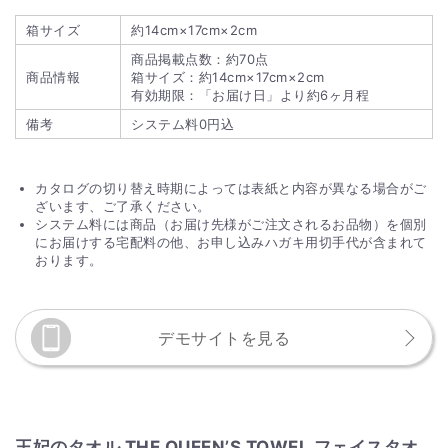
箱サイズ
約14cm×17cm×2cm
商品掲載点数：約70点
商品情報
箱サイズ：約14cm×17cm×2cm
有効期限：「お届け日」より約6ヶ月程
備考
システム料0円込
カタログの切り替え時期によっては表紙と内容が異なる場合がご
ざいます、ご了承ください。
システム料には商品（お届け先様がご注文されるお品物）を個別
にお届けする宅配料の他、お申し込みハガキ用切手代が含まれて
おります。
デモサイトを見る
王妃のタオル THE QUEEN’S TOWEL フェイスタオ