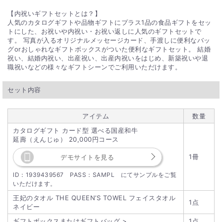
【内祝いギフトセットとは？】
Q. 直送でギフトを贈ったとき、価格がわかるようなも
人気のカタログギフトや品物ギフトにプラス1品の食品ギフトをセッ
のは入っていますか？
トにした、お祝いや内祝い・お祝い返しに人気のギフトセットで
す。 写真が入るオリジナルメッセージカード、手渡しに便利なバッ
直送ギフトの場合、贈り先様へ商品明細書等が送られることは
グorおしゃれなギフトボックスがついた便利なギフトセット。 結婚
ございません。ご安心ください。
祝い、結婚内祝い、出産祝い、出産内祝いをはじめ、新築祝いや退
職祝いなどの様々なギフトシーンでご利用いただけます。
セット内容
アイテム
数量
カタログギフト カード型 選べる国産和牛
延壽（えんじゅ） 20,000円コース
1冊
デモサイトを見る
ID：1939439567 PASS：SAMPL にてサンプルをご覧
いただけます。
王妃のタオル THE QUEEN’S TOWEL フェイスタオル
1点
ネイビー
ギフトボックスまたはギフトバッグ >
1点