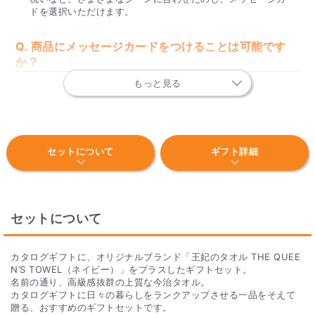
ドを選択いただけます。
Q. 商品にメッセージカードをつけることは可能です
か？
もっと見る
はい、可能です。
内祝いセットには無料でメッセージカードをお付けしており、
ショッピングカート内でデータを作成していただきます。
宅配でも手渡し用でも商品に同梱できます。用途に合わせてデ
ザインや文章を選択いただけます。
セットについて
ギフト詳細
Q. 送料はいくらかかりますか？
内祝いセットは全商品、全国送料無料となっております。
セットについて
Q. おすすめの内祝いセットはありますか？
PIARYオリジナルの「王妃のタオル THE QUEEN’S TOWEL バ
カタログギフトに、オリジナルブランド「王妃のタオル THE QUEE
スタオル」の内祝いセットがおすすめです。 見た目、肌触りだ
N’S TOWEL（ネイビー）」をプラスしたギフトセット。
けでなく、吸水性に優れたタオルです。パッケージは、ネイビ
名前の通り、高級感抜群の上質な今治タオル。
ーを基調とした高級感のあるデザインで、目上の方や友人問わ
カタログギフトに日々の暮らしをランクアップさせる一品をそえて
ず喜ばれる商品となっております。
贈る、おすすめのギフトセットです。