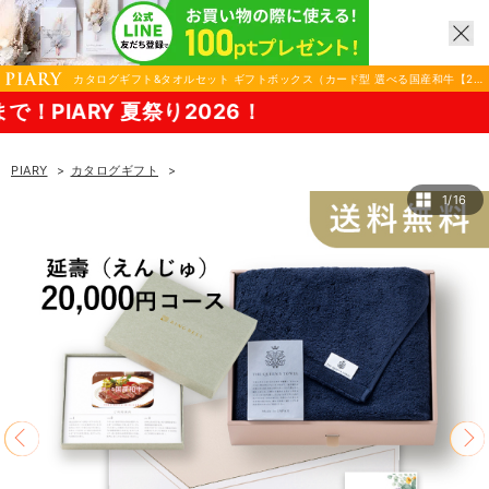
カタログギフト&タオルセット ギフトボックス（カード型 選べる国産和牛【20
000円コース】延壽（えんじゅ）＋THE QUEEN’S TOWEL フェイスタオル ネ
Y 夏祭り2026！
イビー）|カタログギフトならPIARY（ピアリー）
PIARY
カタログギフト
カタログギフト&タオルセット ギフトボックス（カード型 選べる国産和牛【20000円コ
1/16
ル ネイビー）