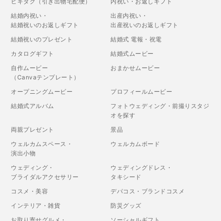
ヒキタク（引き出物宅配便）
内祝い・お返しギフト
結婚内祝い・
出産内祝い・
結婚祝いのお返しギフト
出産祝いのお返しギフト
結婚祝いのプレゼント
結婚式 電報・祝電
カタログギフト
結婚式ムービー
自作ムービー
おまかせムービー
（Canvaテンプレート）
オープニングムービー
プロフィールムービー
結婚式アルバム
フォトウェディング・前撮りスタジ
オを探す
両親プレゼント
景品
ウェルカムスペース・
ウェルカムボード
演出小物
ウェディング・
ウェディングドレス・
ブライダルアクセサリー
タキシード
コスメ・美容
デパコス・ブランドコスメ
インテリア・雑貨
防災グッズ
お取り寄せグルメ・
ソーシャルギフト