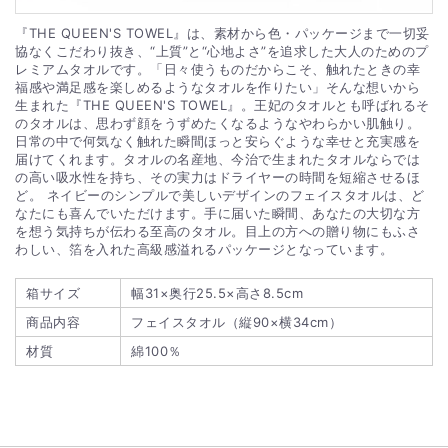
『THE QUEEN'S TOWEL』は、素材から色・パッケージまで一切妥
協なくこだわり抜き、“上質”と“心地よさ”を追求した大人のためのプ
レミアムタオルです。「日々使うものだからこそ、触れたときの幸
福感や満足感を楽しめるようなタオルを作りたい」そんな想いから
生まれた『THE QUEEN'S TOWEL』。王妃のタオルとも呼ばれるそ
のタオルは、思わず顔をうずめたくなるようなやわらかい肌触り。
日常の中で何気なく触れた瞬間ほっと安らぐような幸せと充実感を
届けてくれます。タオルの名産地、今治で生まれたタオルならでは
の高い吸水性を持ち、その実力はドライヤーの時間を短縮させるほ
ど。 ネイビーのシンプルで美しいデザインのフェイスタオルは、ど
なたにも喜んでいただけます。手に届いた瞬間、あなたの大切な方
を想う気持ちが伝わる至高のタオル。目上の方への贈り物にもふさ
わしい、箔を入れた高級感溢れるパッケージとなっています。
箱サイズ
幅31×奥行25.5×高さ8.5cm
商品内容
フェイスタオル（縦90×横34cm）
材質
綿100％