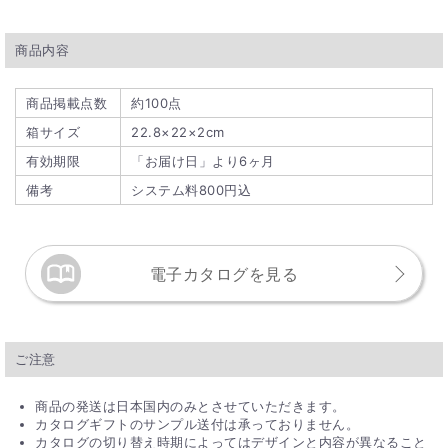
※一部対象外の商品がございます。
商品内容
Q. 直送でギフトを贈ったとき、価格がわかるようなも
のは入っていますか？
商品掲載点数
約100点
直送ギフトの場合、贈り先様へ商品明細書等が送られることは
箱サイズ
22.8×22×2cm
ございません。ご安心ください。
有効期限
「お届け日」より6ヶ月
備考
システム料800円込
電子カタログを見る
ご注意
商品の発送は日本国内のみとさせていただきます。
カタログギフトのサンプル送付は承っておりません。
カタログの切り替え時期によってはデザインと内容が異なること