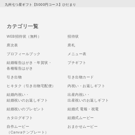
九州七つ星ギフト【5000円コース】ひだまり
カテゴリ一覧
WEB招待状（無料）
招待状
席次表
席札
プロフィールブック
メニュー表
結婚報告はがき・年賀状・
プチギフト
各種報告はがき
引き出物
引き出物カード
ヒキタク（引き出物宅配便）
内祝い・お返しギフト
結婚内祝い・
出産内祝い・
結婚祝いのお返しギフト
出産祝いのお返しギフト
結婚祝いのプレゼント
結婚式 電報・祝電
カタログギフト
結婚式ムービー
自作ムービー
おまかせムービー
（Canvaテンプレート）