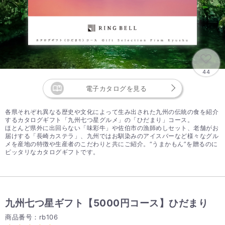
44
電子カタログを見る
各県それぞれ異なる歴史や文化によって生み出された九州の伝統の食を紹介
するカタログギフト「九州七つ星グルメ」の「ひだまり」コース。
ほとんど県外に出回らない「味彩牛」や佐伯市の漁師めしセット、老舗がお
届けする「長崎カステラ」、九州ではお馴染みのアイスバーなど様々なグル
メを産地の特徴や生産者のこだわりと共にご紹介。“うまかもん”を贈るのに
ピッタリなカタログギフトです。
九州七つ星ギフト【5000円コース】ひだまり
商品番号：rb106