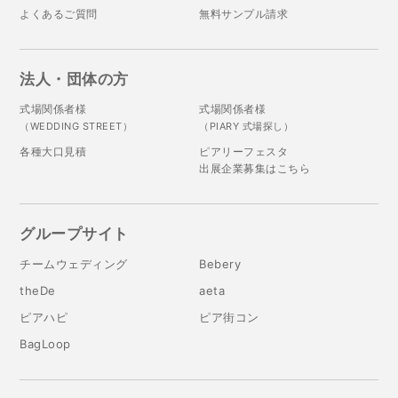
よくあるご質問
無料サンプル請求
法人・団体の方
式場関係者様
式場関係者様
（WEDDING STREET）
（PIARY 式場探し）
各種大口見積
ピアリーフェスタ
出展企業募集はこちら
グループサイト
チームウェディング
Bebery
theDe
aeta
ピアハピ
ピア街コン
BagLoop