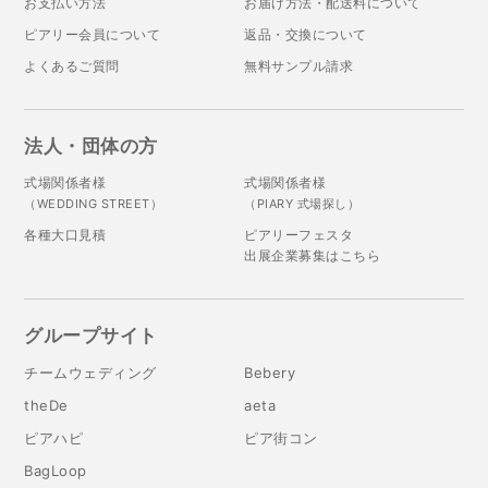
お支払い方法
お届け方法・配送料について
ピアリー会員について
返品・交換について
よくあるご質問
無料サンプル請求
法人・団体の方
式場関係者様
式場関係者様
（WEDDING STREET）
（PIARY 式場探し）
各種大口見積
ピアリーフェスタ
出展企業募集はこちら
グループサイト
チームウェディング
Bebery
theDe
aeta
ピアハピ
ピア街コン
BagLoop