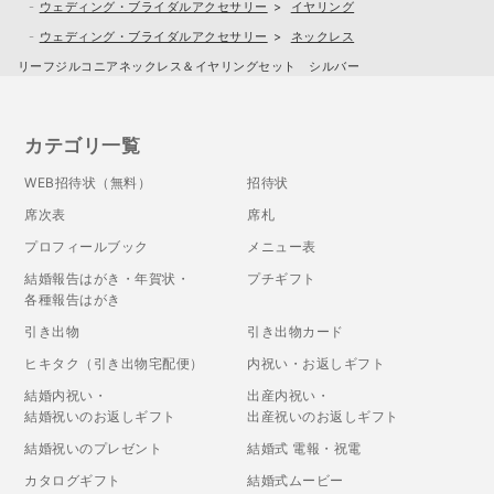
ウェディング・ブライダルアクセサリー
イヤリング
ウェディング・ブライダルアクセサリー
ネックレス
リーフジルコニアネックレス＆イヤリングセット シルバー
カテゴリ一覧
WEB招待状（無料）
招待状
席次表
席札
プロフィールブック
メニュー表
結婚報告はがき・年賀状・
プチギフト
各種報告はがき
引き出物
引き出物カード
ヒキタク（引き出物宅配便）
内祝い・お返しギフト
結婚内祝い・
出産内祝い・
結婚祝いのお返しギフト
出産祝いのお返しギフト
結婚祝いのプレゼント
結婚式 電報・祝電
カタログギフト
結婚式ムービー