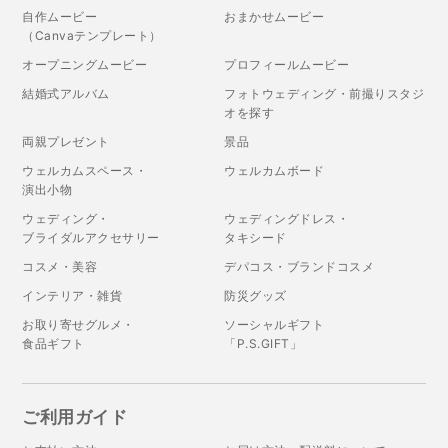
自作ムービー
おまかせムービー
（Canvaテンプレート）
オープニングムービー
プロフィールムービー
結婚式アルバム
フォトウェディング・前撮りスタジ
オを探す
両親プレゼント
景品
ウェルカムスペース・
ウェルカムボード
演出小物
ウェディング・
ウェディングドレス・
ブライダルアクセサリー
タキシード
コスメ・美容
デパコス・ブランドコスメ
インテリア・雑貨
防災グッズ
お取り寄せグルメ・
ソーシャルギフト
食品ギフト
「P.S.GIFT」
ご利用ガイド