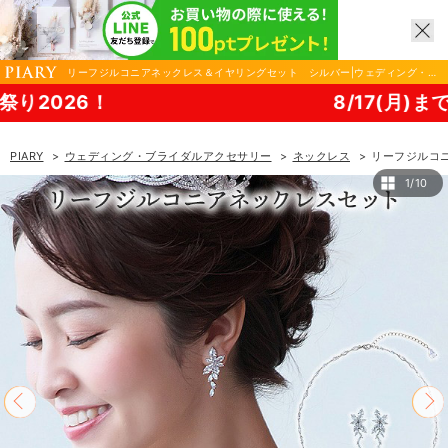
リーフジルコニアネックレス＆イヤリングセット シルバー|ウェディング・ブ
ライダルアクセサリーならPIARY（ピアリー）
6！
8/17(月)まで！PIAR
PIARY
ウェディング・ブライダルアクセサリー
ネックレス
リーフジルコ
1/10