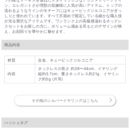
フの様なマーキスを連ねたスタイリッシュなアシンメトリーデザイ
ン。エレガントさが理想の花嫁様に人気が高いアイテム。トップの
流れるようなラインのモチーフにはキュービックジルコニアがぎっ
しりと使われています。すべて爪留めで固定している細かな職人技
が光る贅沢なアイテムです。ワンランク上の高級感溢れるネックレ
スセットをお探しの方に。ボリューム感ある耳もとのデザインが映
え、お顔回りを華やかに魅せます。
商品内容
材質
合金、キュービックジルコニア
ネックレスの長さ 約38〜44cm、イヤリング
内容
縦約3.7cm、重さネックレス約21g、イヤリン
グ約5g (片耳)
その他のシルバーイヤリングはこちら
ハッシュタグ