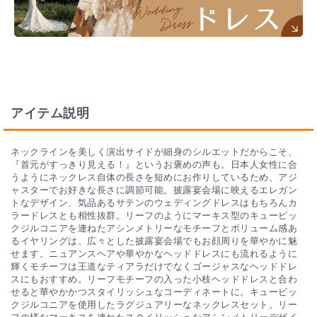
アイテム説明
ネックラインを美しく演出サイドが細身のシルエットだからこそ、
『首元がすっきり見える！』というお褒めの声も。日本人女性に合
うようにネックレス自体の長さを短めにお作りしているため、アジ
ャスターでお好きな長さに調節可能。披露宴会場に映えるエレガン
トなデザイン、気品あるサテンのウェディングドレスはもちろんカ
ラードレスとも相性抜群。リーフのようにマーキス型のキュービッ
クジルコニアを連ねたアシンメトリーなモチーフとボリューム感あ
るイヤリングは、広々とした披露宴会場でもお顔周りを華やかに魅
せます。ニュアンスヘアや華やかなヘッドドレスにも流れるように
輝くモチーフは王道なティアラだけでなくゴージャスなヘッドドレ
スにもおすすめ。リーフモチーフの入った小枝ヘッドドレスと合わ
せると華やかかつスタイリッシュなコーディネートに。キュービッ
クジルコニアを使用したラグジュアリーなネックレスセット。リー