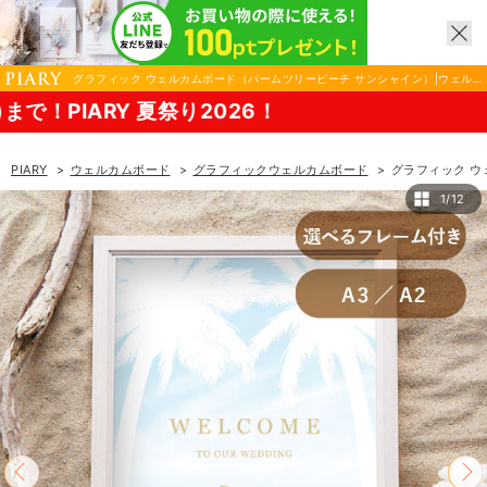
グラフィック ウェルカムボード（パームツリービーチ サンシャイン）|ウェル
カムボードならPIARY（ピアリー）
祭り2026！
PIARY
ウェルカムボード
グラフィックウェルカムボード
グラフィック ウ
1/12