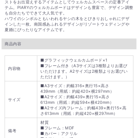
ストをお出迎えするアイテムとしてウェルカムスペースの定番アイ
テム。PIARYのウェルカムボードはデザインも豊富で、デザイン調整
も自分たちでできて大人気です。
ハワイのシンボルともいわれるヤシの木をとびきりおしゃれにデザ
インした一枚。南国感あふれるデザインがリゾートウェディングや
夏婚にぴったりなアイテムです。
商品内容
■グラフィックウェルカムボード×1
■フレーム付き（A3サイズは3種類よりお選び
内容物
いただけます。A2サイズは2種類よりお選びい
ただけます。）
■A3サイズ：約幅316×奥行15×高さ
439mm（用紙：約縦420×横297mm）
■A2サイズ：約幅439×奥行15×高さ
サイズ
613mm（用紙：約縦594×横420mm）
■A2サイズ内フレーム：約幅439×奥行15×高
さ613mm（用紙：約縦420×横297mm）
材質
■フレーム：MDF
備考
■カバー：アクリル