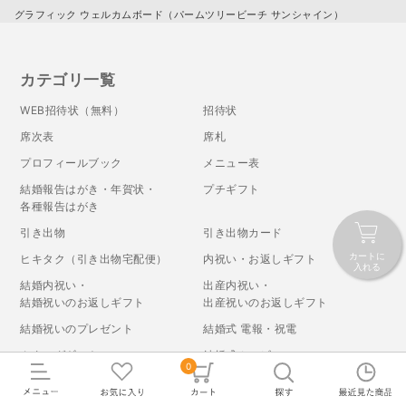
グラフィック ウェルカムボード（パームツリービーチ サンシャイン）
カテゴリ一覧
WEB招待状（無料）
招待状
席次表
席札
プロフィールブック
メニュー表
結婚報告はがき・年賀状・
プチギフト
各種報告はがき
引き出物
引き出物カード
カートに
ヒキタク（引き出物宅配便）
内祝い・お返しギフト
入れる
結婚内祝い・
出産内祝い・
結婚祝いのお返しギフト
出産祝いのお返しギフト
結婚祝いのプレゼント
結婚式 電報・祝電
カタログギフト
結婚式ムービー
0
自作ムービー
おまかせムービー
（Canvaテンプレート）