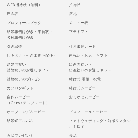
WEB招待状（無料）
招待状
席次表
席札
プロフィールブック
メニュー表
結婚報告はがき・年賀状・
プチギフト
各種報告はがき
引き出物
引き出物カード
ヒキタク（引き出物宅配便）
内祝い・お返しギフト
結婚内祝い・
出産内祝い・
結婚祝いのお返しギフト
出産祝いのお返しギフト
結婚祝いのプレゼント
結婚式 電報・祝電
カタログギフト
結婚式ムービー
自作ムービー
おまかせムービー
（Canvaテンプレート）
オープニングムービー
プロフィールムービー
結婚式アルバム
フォトウェディング・前撮りスタジ
オを探す
両親プレゼント
景品