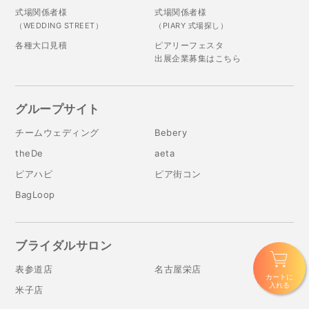
式場関係者様
式場関係者様
（WEDDING STREET）
（PIARY 式場探し）
各種大口見積
ピアリーフェスタ
出展企業募集はこちら
グループサイト
チームウェディング
Bebery
theDe
aeta
ピアハピ
ピア街コン
BagLoop
ブライダルサロン
表参道店
名古屋栄店
カートに
入れる
米子店