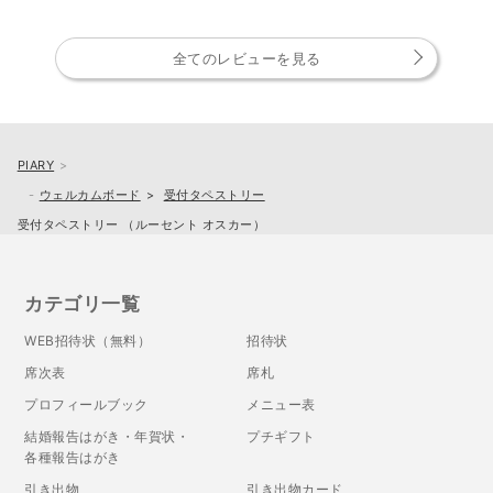
全てのレビューを見る
PIARY
ウェルカムボード
受付タペストリー
受付タペストリー （ルーセント オスカー）
カテゴリ一覧
WEB招待状（無料）
招待状
席次表
席札
プロフィールブック
メニュー表
結婚報告はがき・年賀状・
プチギフト
各種報告はがき
引き出物
引き出物カード