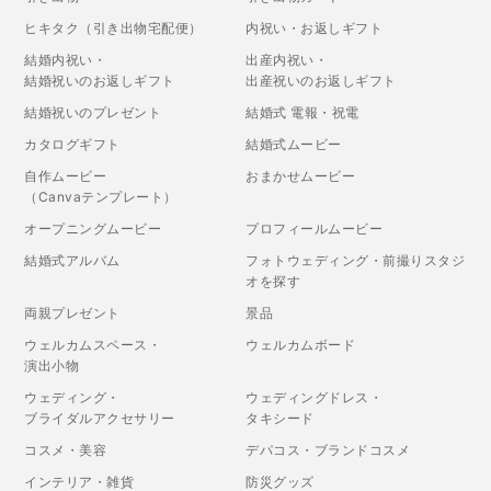
ヒキタク（引き出物宅配便）
内祝い・お返しギフト
結婚内祝い・
出産内祝い・
結婚祝いのお返しギフト
出産祝いのお返しギフト
結婚祝いのプレゼント
結婚式 電報・祝電
カタログギフト
結婚式ムービー
自作ムービー
おまかせムービー
（Canvaテンプレート）
オープニングムービー
プロフィールムービー
結婚式アルバム
フォトウェディング・前撮りスタジ
オを探す
両親プレゼント
景品
ウェルカムスペース・
ウェルカムボード
演出小物
ウェディング・
ウェディングドレス・
ブライダルアクセサリー
タキシード
コスメ・美容
デパコス・ブランドコスメ
インテリア・雑貨
防災グッズ