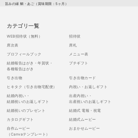
旨みの縁 鯛・あご（賞味期限：5ヶ月）
カテゴリ一覧
WEB招待状（無料）
招待状
席次表
席札
プロフィールブック
メニュー表
結婚報告はがき・年賀状・
プチギフト
各種報告はがき
引き出物
引き出物カード
ヒキタク（引き出物宅配便）
内祝い・お返しギフト
結婚内祝い・
出産内祝い・
結婚祝いのお返しギフト
出産祝いのお返しギフト
結婚祝いのプレゼント
結婚式 電報・祝電
カタログギフト
結婚式ムービー
自作ムービー
おまかせムービー
（Canvaテンプレート）