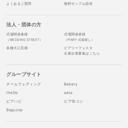
よくあるご質問
無料サンプル請求
法人・団体の方
式場関係者様
式場関係者様
（WEDDING STREET）
（PIARY 式場探し）
各種大口見積
ピアリーフェスタ
出展企業募集はこちら
グループサイト
チームウェディング
Bebery
theDe
aeta
ピアハピ
ピア街コン
BagLoop