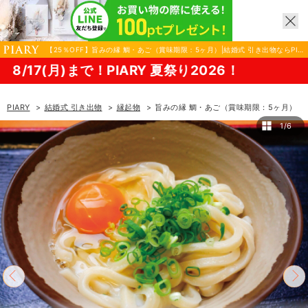
【25％OFF】旨みの縁 鯛・あご（賞味期限：5ヶ月）|結婚式 引き出物ならPIA
RY（ピアリー）
月)まで！PIARY 夏祭り2026！
PIARY
結婚式 引き出物
縁起物
旨みの縁 鯛・あご（賞味期限：5ヶ月）
1/6