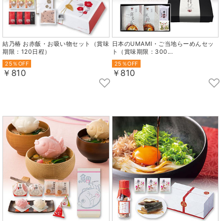
結乃椿 お赤飯・お吸い物セット（賞味
日本のUMAMI・ご当地らーめんセッ
期限：120日程）
ト（賞味期限：300...
25％OFF
25％OFF
￥810
￥810