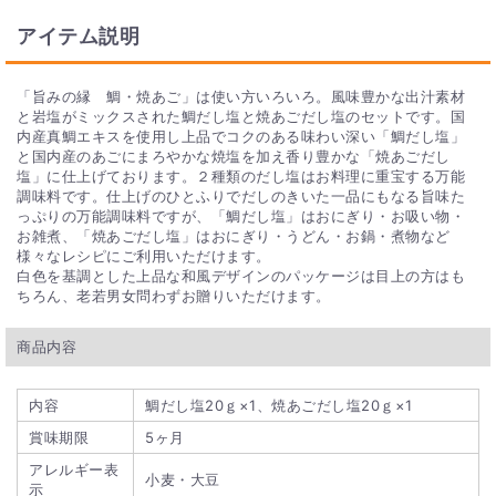
アイテム説明
「旨みの縁 鯛・焼あご」は使い方いろいろ。風味豊かな出汁素材
と岩塩がミックスされた鯛だし塩と焼あごだし塩のセットです。国
内産真鯛エキスを使用し上品でコクのある味わい深い「鯛だし塩」
と国内産のあごにまろやかな焼塩を加え香り豊かな「焼あごだし
塩」に仕上げております。２種類のだし塩はお料理に重宝する万能
調味料です。仕上げのひとふりでだしのきいた一品にもなる旨味た
っぷりの万能調味料ですが、「鯛だし塩」はおにぎり・お吸い物・
お雑煮、「焼あごだし塩」はおにぎり・うどん・お鍋・煮物など
様々なレシピにご利用いただけます。
白色を基調とした上品な和風デザインのパッケージは目上の方はも
ちろん、老若男女問わずお贈りいただけます。
商品内容
内容
鯛だし塩20ｇ×1、焼あごだし塩20ｇ×1
賞味期限
5ヶ月
アレルギー表
小麦・大豆
示