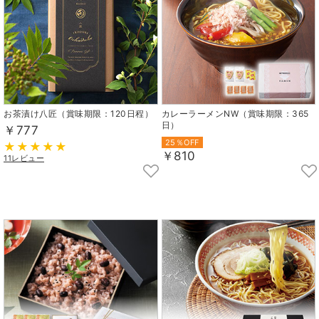
お茶漬け八匠（賞味期限：120日程）
カレーラーメンNW（賞味期限：365
日）
￥777
25％OFF
￥810
11レビュー