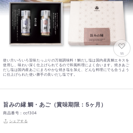
11
使い方いろいろ旨味たっぷりの万能調味料！鯛だし塩は国内産真鯛エキスを
使用し、味わい深く仕上げられてるので和風料理によく合います。焼きあご
だし塩は国内産あごにまろやかな焼き塩を加え、どんな料理にでも合うよう
に仕上げられた使い勝手の良いだし塩です。
旨みの縁 鯛・あご（賞味期限：5ヶ月）
商品番号：ccf304
シェアする