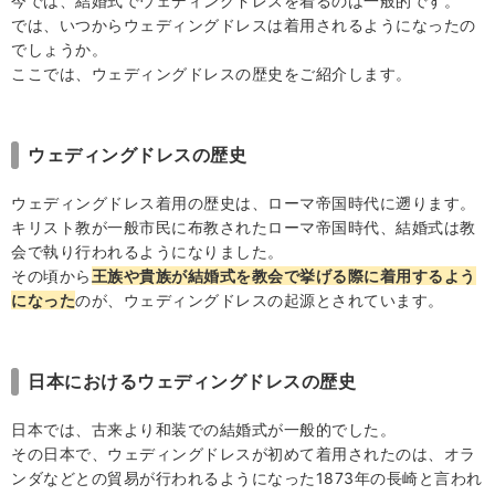
今では、結婚式でウェディングドレスを着るのは一般的です。
3-2.カシュクール
では、いつからウェディングドレスは着用されるようになったの
3-3.スクエアネック
でしょうか。
ここでは、ウェディングドレスの歴史をご紹介します。
3-4.ハイネック
3-5.ビスチェ
3-6.ハートカット
ウェディングドレスの歴史
3-7.Ⅴネック
ウェディングドレス着用の歴史は、ローマ帝国時代に遡ります。
3-8.ボートネック
キリスト教が一般市民に布教されたローマ帝国時代、結婚式は教
会で執り行われるようになりました。
3-9.ホルターネック
その頃から
王族や貴族が結婚式を教会で挙げる際に着用するよう
3-10.ラウンドネック
になった
のが、ウェディングドレスの起源とされています。
3-11.ロールカラー
3-12.ワンショルダー
日本におけるウェディングドレスの歴史
4.ウェディングドレスのスリーブデザインの種類
4-1.アメリカンスリーブ
日本では、古来より和装での結婚式が一般的でした。
その日本で、ウェディングドレスが初めて着用されたのは、オラ
4-2.ノースリーブ
ンダなどとの貿易が行われるようになった1873年の長崎と言われ