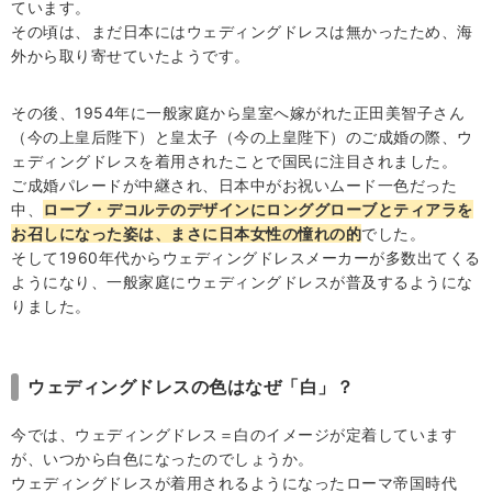
4-3.バタフライスリーブ
ています。
その頃は、まだ日本にはウェディングドレスは無かったため、海
4-4.パフスリーブ
外から取り寄せていたようです。
4-5.フレンチスリーブ
4-6.七分袖
その後、1954年に一般家庭から皇室へ嫁がれた正田美智子さん
（今の上皇后陛下）と皇太子（今の上皇陛下）のご成婚の際、ウ
4-7.ロングスリーブ
ェディングドレスを着用されたことで国民に注目されました。
4-8.パゴダスリーブ
ご成婚パレードが中継され、日本中がお祝いムード一色だった
中、
ローブ・デコルテのデザインにロンググローブとティアラを
5.まとめ
お召しになった姿は、まさに日本女性の憧れの的
でした。
そして1960年代からウェディングドレスメーカーが多数出てくる
ようになり、一般家庭にウェディングドレスが普及するようにな
りました。
ウェディングドレスの色はなぜ「白」？
今では、ウェディングドレス＝白のイメージが定着しています
が、いつから白色になったのでしょうか。
ウェディングドレスが着用されるようになったローマ帝国時代