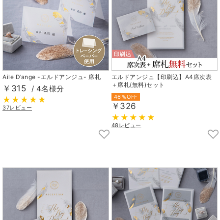
Aile D’ange -エルドアンジュ- 席札
エルドアンジュ【印刷込】A4席次表
＋席札(無料)セット
￥315
/ 4名様分
46％OFF
￥326
37レビュー
48レビュー