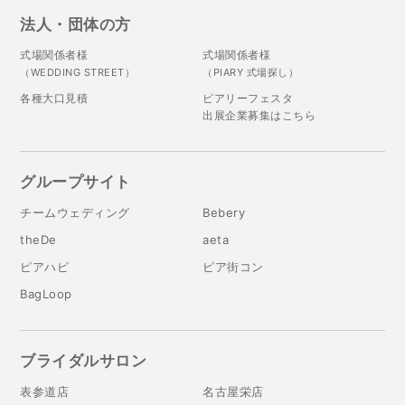
法人・団体の方
式場関係者様
式場関係者様
（WEDDING STREET）
（PIARY 式場探し）
各種大口見積
ピアリーフェスタ
出展企業募集はこちら
グループサイト
チームウェディング
Bebery
theDe
aeta
ピアハピ
ピア街コン
BagLoop
ブライダルサロン
表参道店
名古屋栄店