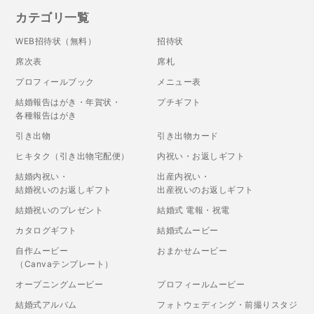
カテゴリ一覧
WEB招待状（無料）
招待状
席次表
席札
プロフィールブック
メニュー表
結婚報告はがき・年賀状・
プチギフト
各種報告はがき
引き出物
引き出物カード
ヒキタク（引き出物宅配便）
内祝い・お返しギフト
結婚内祝い・
出産内祝い・
結婚祝いのお返しギフト
出産祝いのお返しギフト
結婚祝いのプレゼント
結婚式 電報・祝電
カタログギフト
結婚式ムービー
自作ムービー
おまかせムービー
（Canvaテンプレート）
オープニングムービー
プロフィールムービー
結婚式アルバム
フォトウェディング・前撮りスタジ