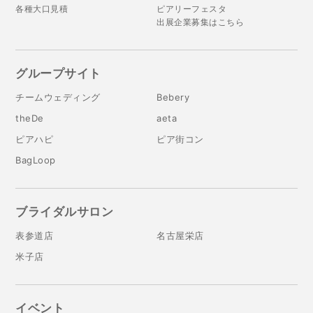
各種大口見積
ピアリーフェスタ
出展企業募集はこちら
グループサイト
チームウェディング
Bebery
theDe
aeta
ピアハピ
ピア街コン
BagLoop
ブライダルサロン
表参道店
名古屋栄店
米子店
イベント