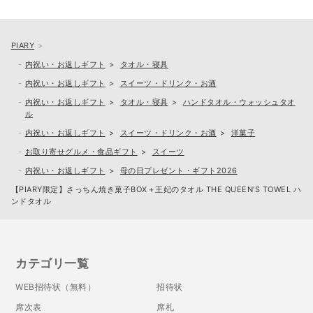
PIARY
内祝い・お返しギフト
タオル・寝具
内祝い・お返しギフト
スイーツ・ドリンク・お酒
内祝い・お返しギフト
タオル・寝具
ハンドタオル・ウォッシュタオ
ル
内祝い・お返しギフト
スイーツ・ドリンク・お酒
洋菓子
お取り寄せグルメ・食品ギフト
スイーツ
内祝い・お返しギフト
母の日プレゼント・ギフト2026
【PIARY限定】さっちん焼き菓子BOX＋王妃のタオル THE QUEEN’S TOWEL ハ
ンドタオル
カテゴリ一覧
WEB招待状（無料）
招待状
席次表
席札