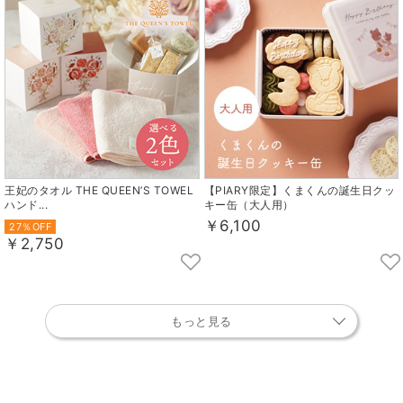
王妃のタオル THE QUEEN’S TOWEL
【PIARY限定】くまくんの誕生日クッ
ハンド...
キー缶（大人用）
￥6,100
27％OFF
￥2,750
もっと見る