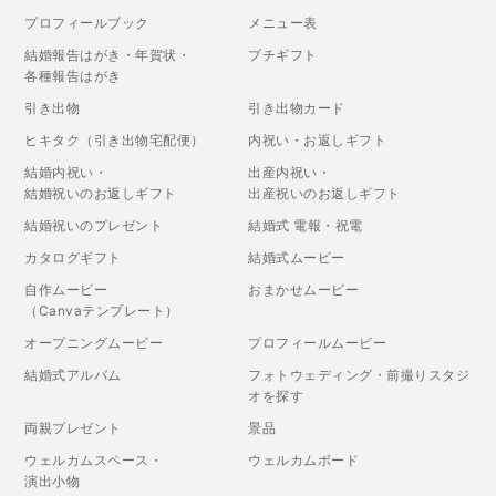
プロフィールブック
メニュー表
結婚報告はがき・年賀状・
プチギフト
各種報告はがき
引き出物
引き出物カード
ヒキタク（引き出物宅配便）
内祝い・お返しギフト
結婚内祝い・
出産内祝い・
結婚祝いのお返しギフト
出産祝いのお返しギフト
結婚祝いのプレゼント
結婚式 電報・祝電
カタログギフト
結婚式ムービー
自作ムービー
おまかせムービー
（Canvaテンプレート）
オープニングムービー
プロフィールムービー
結婚式アルバム
フォトウェディング・前撮りスタジ
オを探す
両親プレゼント
景品
ウェルカムスペース・
ウェルカムボード
演出小物