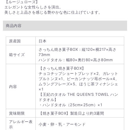
【ルージュローズ】
エレガントな女性らしさを演出。
美しさと上品さを感じる艶やかな色に仕上げています。
商品内容
原産国
日本
さっちん焼き菓子BOX：縦120×横217×高さ
箱サイズ
73mm
ハンドタオル：幅80×奥行80×高さ80mm
【さっちん焼き菓子BOX】
チョコチップショートブレッド×2、ガレット
ブルトンヌ×1、ピーカンナッツ苺ボール×4、
ムラングフレーズ×5、ほうじ茶フィナンシェ
内容
×1
【王妃のタオル THE QUEEN’S TOWEL ハン
ドタオル】
・ハンドタオル（25cm×25cm）×1
賞味期限
【焼き菓子BOX】製造日より約3週間
アレルギー表
小麦・卵・乳・アーモンド
示