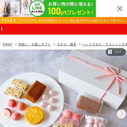
【14％OFF】【PIARY限定】さっちん焼き菓子BOX＋王妃のタオル THE QUEE
N’S TOWEL ハンドタオル|内祝い・お返しギフトならPIARY（ピアリー）
8/17(月)
PIARY
内祝い・お返しギフト
タオル・寝具
ハンドタオル・ウォッシュタ
1/17