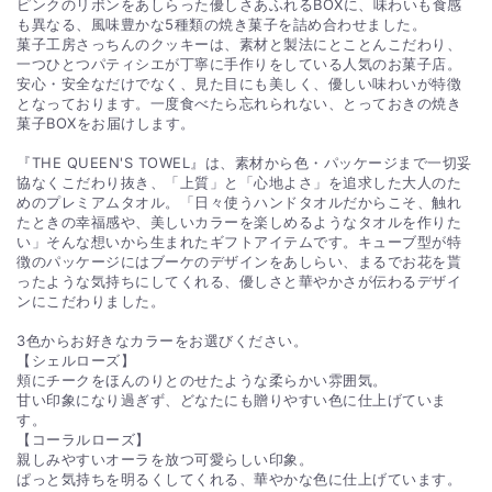
ピンクのリボンをあしらった優しさあふれるBOXに、味わいも食感
も異なる、風味豊かな5種類の焼き菓子を詰め合わせました。
菓子工房さっちんのクッキーは、素材と製法にとことんこだわり、
一つひとつパティシエが丁寧に手作りをしている人気のお菓子店。
安心・安全なだけでなく、見た目にも美しく、優しい味わいが特徴
となっております。一度食べたら忘れられない、とっておきの焼き
菓子BOXをお届けします。
『THE QUEEN'S TOWEL』は、素材から色・パッケージまで一切妥
協なくこだわり抜き、「上質」と「心地よさ」を追求した大人のた
めのプレミアムタオル。「日々使うハンドタオルだからこそ、触れ
たときの幸福感や、美しいカラーを楽しめるようなタオルを作りた
い」そんな想いから生まれたギフトアイテムです。キューブ型が特
徴のパッケージにはブーケのデザインをあしらい、まるでお花を貰
ったような気持ちにしてくれる、優しさと華やかさが伝わるデザイ
ンにこだわりました。
3色からお好きなカラーをお選びください。
【シェルローズ】
頬にチークをほんのりとのせたような柔らかい雰囲気。
甘い印象になり過ぎず、どなたにも贈りやすい色に仕上げていま
す。
【コーラルローズ】
親しみやすいオーラを放つ可愛らしい印象。
ぱっと気持ちを明るくしてくれる、華やかな色に仕上げています。