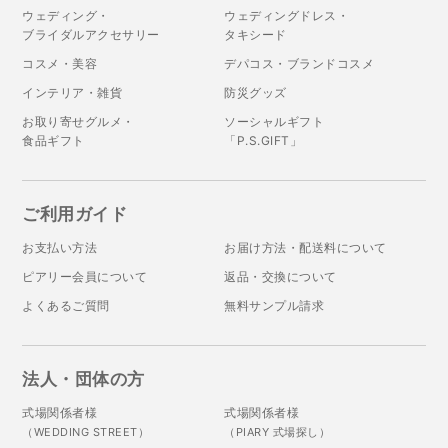
ウェディング・
ウェディングドレス・
ブライダルアクセサリー
タキシード
コスメ・美容
デパコス・ブランドコスメ
インテリア・雑貨
防災グッズ
お取り寄せグルメ・
ソーシャルギフト
食品ギフト
「P.S.GIFT」
ご利用ガイド
お支払い方法
お届け方法・配送料について
ピアリー会員について
返品・交換について
よくあるご質問
無料サンプル請求
法人・団体の方
式場関係者様
式場関係者様
（WEDDING STREET）
（PIARY 式場探し）