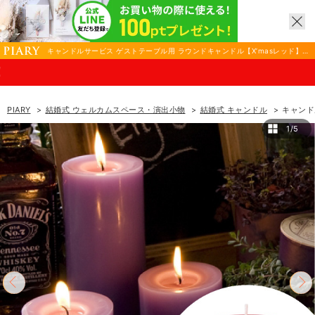
キャンドルサービス ゲストテーブル用 ラウンドキャンドル【X’masレッド】7c
m 送料無料|結婚式 ウェルカムスペース・演出小物ならPIARY（ピアリー）
8/17(月)ま
PIARY
結婚式 ウェルカムスペース・演出小物
結婚式 キャンドル
キャンド
1/5