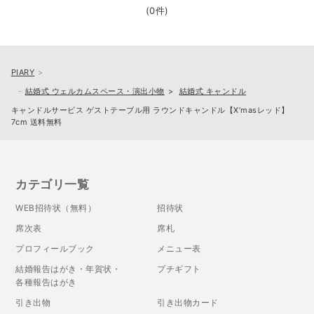
(0件)
PIARY
結婚式 ウェルカムスペース・演出小物
結婚式 キャンドル
キャンドルサービス ゲストテーブル用 ラウンドキャンドル【X’masレッド】
7cm 送料無料
カテゴリ一覧
WEB招待状（無料）
招待状
席次表
席札
プロフィールブック
メニュー表
結婚報告はがき・年賀状・
プチギフト
各種報告はがき
引き出物
引き出物カード