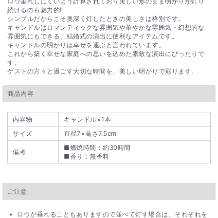
ロウ垂れしにくいよう計算されており美しい形のまま明かりが灯り
続けるのも魅力的!
シンプルだからこそ奥深く灯したときの美しさは格別です。
キャンドルはロマンティックな雰囲気や華やかな雰囲気・幻想的な
雰囲気にもできる、結婚式の演出に便利なアイテムです。
キャンドルの明かりは幸せを運ぶと言われています。
これから築く幸せな家庭への思いを込めた素敵な演出にびったりで
す。
ゲストの方々と過ごす大切な時間を、美しい明かりで彩ります。
商品内容
内容物
キャンドル×1本
サイズ
直径7×高さ7.5cm
■燃焼時間：約30時間
備考
■香り：無香料
ご注意
ロウが垂れることもありますので並べて灯す場合は、それぞれを