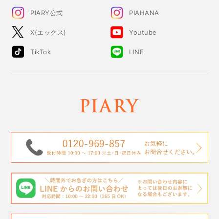
PIARY公式
PIAHANA
X(エックス)
Youtube
TikTok
LINE