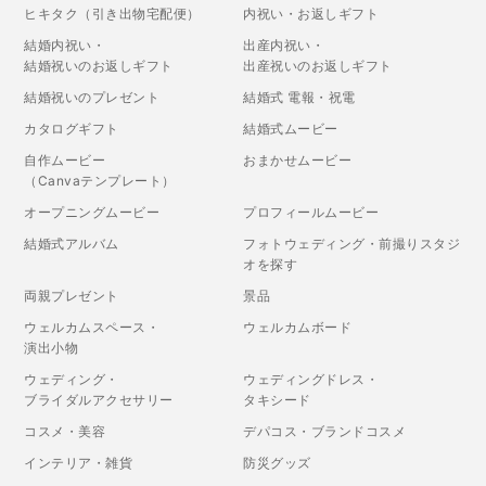
ヒキタク（引き出物宅配便）
内祝い・お返しギフト
結婚内祝い・
出産内祝い・
結婚祝いのお返しギフト
出産祝いのお返しギフト
結婚祝いのプレゼント
結婚式 電報・祝電
カタログギフト
結婚式ムービー
自作ムービー
おまかせムービー
（Canvaテンプレート）
オープニングムービー
プロフィールムービー
結婚式アルバム
フォトウェディング・前撮りスタジ
オを探す
両親プレゼント
景品
ウェルカムスペース・
ウェルカムボード
演出小物
ウェディング・
ウェディングドレス・
ブライダルアクセサリー
タキシード
コスメ・美容
デパコス・ブランドコスメ
インテリア・雑貨
防災グッズ