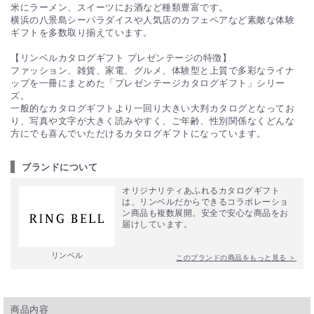
PIARY限定のカタログギフト「ドルチェ」、「グランノーブ
米にラーメン、スイーツにお酒など種類豊富です。
ル」、「シュエット」が大変人気です。ギフトの質はそのまま
横浜の八景島シーパラダイスや人気店のカフェペアなど素敵な体験
にコストカットしているので、予算内で充実感のあるギフトを
ギフトを多数取り揃えています。
お贈りいただけます。
【リンベルカタログギフト プレゼンテージの特徴】
ファッション、雑貨、家電、グルメ、体験型と上質で多彩なライナ
Q. たくさん買いたいのですが、割引はありますか？
ップを一冊にまとめた「プレゼンテージカタログギフト」シリー
ズ。
福利厚生や、イベントなどでたくさんご用意されたい方に、大
一般的なカタログギフトより一回り大きい大判カタログとなってお
口注文割引をご用意しています。詳細は「カタログギフト まと
り、写真や文字が大きく読みやすく、ご年齢、性別関係なくどんな
め買い・大口注文フォーム」をご確認ください。
方にでも喜んでいただけるカタログギフトになっています。
▼詳しくはこちらをご覧ください。
カタログギフト まとめ買い・大口注文フォーム
ブランドについて
※一部対象外の商品がございます。
オリジナリティあふれるカタログギフト
は、リンベルだからできるコラボレーショ
Q. 直送でギフトを贈ったとき、価格がわかるようなも
ン商品も複数展開。安全で安心な商品をお
のは入っていますか？
届けしています。
直送ギフトの場合、贈り先様へ商品明細書等が送られることは
リンベル
このブランドの商品をもっと見る ＞
ございません。ご安心ください。
商品内容