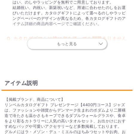
はい、のしやラッピングを無料でご用意しております。
結婚祝い、内祝い、新築祝いなど、用途に合わせたのしをお選
びいただけます。カタログギフトによって選べるのしやラッピ
ングペーパーのデザインが異なるため、各カタログギフトのア
イテム詳細の商品内容ページでご確認ください。
Q. カタログギフトは誰に何を送っても問題ありません
もっと見る
か？
総合カタログギフトやグルメカタログギフトは、シーンや相手
を問わない人気のカタログギフトとなっております。
一部、用途に合わせた専用のカタログギフトがありますのでご
注意ください。専用のカタログには結婚の挨拶文など、用途に
アイテム説明
合わせた内容が載っています。専用の用途は大きく分けると4
種類あります。
・ブライダル専用カタログギフト
・出産祝い専用のカタログギフト
【掲載ブランド、商品について】
・出産内祝い専用のカタログギフト
リンベルカタログギフト プレゼンテージ【4400円コース】ジャズ
・弔事用のカタログギフト
は、ファッションや雑貨からデンマーク生まれのボダムより二層構
造で冷たさも温かさもキープできるダブルウォールグラスや、食卓
をより彩るカトラリーに人気の高いタオルセット、お出かけにおす
Q. 人気のカタログギフトはありますか？
すめなバッグや可愛いアクセサリーなど多数掲載しております。
グルメにはラ・メゾン・デュ・ミエルのはちみつセットやお肉、お