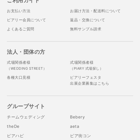
ご利用ガイド
お支払い方法
お届け方法・配送料について
ピアリー会員について
返品・交換について
よくあるご質問
無料サンプル請求
法人・団体の方
式場関係者様
式場関係者様
（WEDDING STREET）
（PIARY 式場探し）
各種大口見積
ピアリーフェスタ
出展企業募集はこちら
グループサイト
チームウェディング
Bebery
theDe
aeta
ピアハピ
ピア街コン