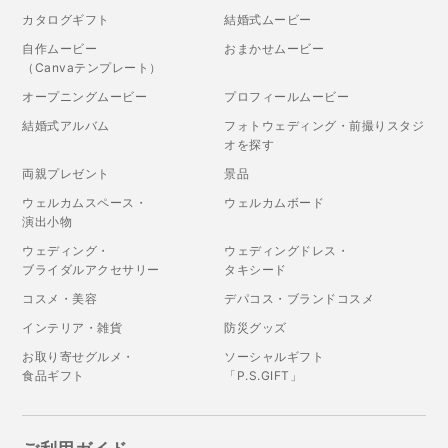
カタログギフト
結婚式ムービー
自作ムービー
おまかせムービー
（Canvaテンプレート）
オープニングムービー
プロフィールムービー
結婚式アルバム
フォトウェディング・前撮りスタジ
オを探す
両親プレゼント
景品
ウェルカムスペース・
ウェルカムボード
演出小物
ウェディング・
ウェディングドレス・
ブライダルアクセサリー
タキシード
コスメ・美容
デパコス・ブランドコスメ
インテリア・雑貨
防災グッズ
お取り寄せグルメ・
ソーシャルギフト
食品ギフト
「P.S.GIFT」