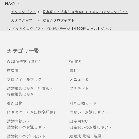
PIARY
カタログギフト
香典返し・法事引き出物におすすめのカタログギフト
カタログギフト
総合カタログギフト
リンベルカタログギフト プレゼンテージ【4400円コース】ジャズ
カテゴリ一覧
WEB招待状（無料）
招待状
席次表
席札
プロフィールブック
メニュー表
結婚報告はがき・年賀状・
プチギフト
各種報告はがき
引き出物
引き出物カード
ヒキタク（引き出物宅配便）
内祝い・お返しギフト
結婚内祝い・
出産内祝い・
結婚祝いのお返しギフト
出産祝いのお返しギフト
結婚祝いのプレゼント
結婚式 電報・祝電