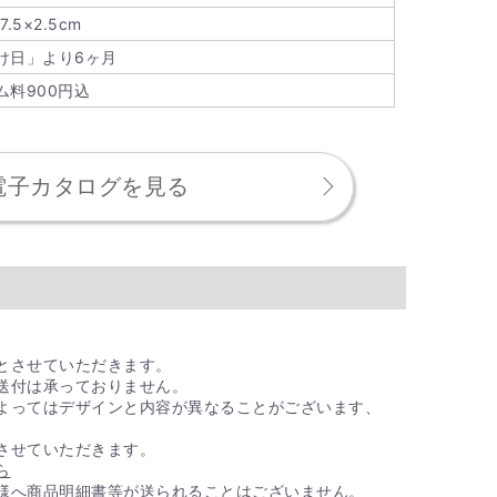
7.5×2.5cm
ください。
い・大口注文フォーム
け日」より6ヶ月
ざいます。
ム料900円込
を贈ったとき、価格がわかるようなもの
電子カタログを見る
先様へ商品明細書等が送られることはございません。
とさせていただきます。
送付は承っておりません。
よってはデザインと内容が異なることがございます、
させていただきます。
ら
様へ商品明細書等が送られることはございません。