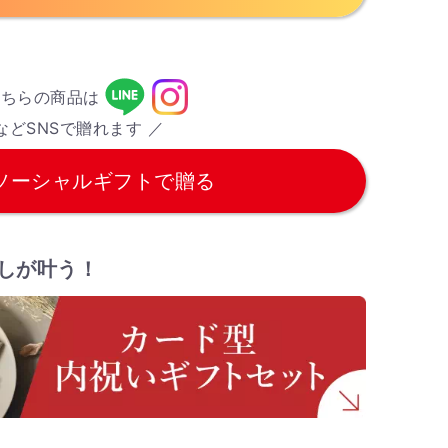
こちらの商品は
などSNSで贈れます ／
ソーシャルギフトで贈る
しが叶う！