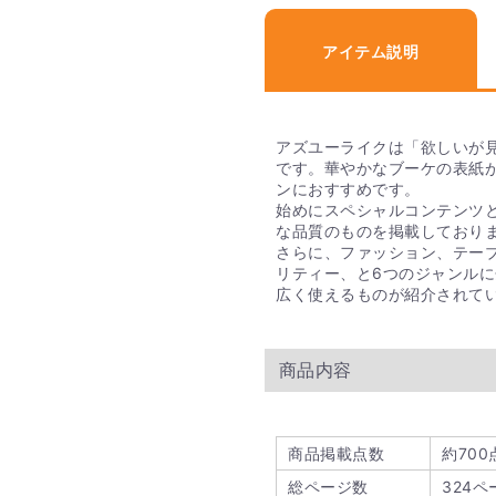
総合カタログギフトやグ
のカタログギフトとなっ
アイテム説明
一部、用途に合わせた専
専用のカタログには結婚
専用の用途は大きく分け
・ブライダル専用カタロ
アズユーライクは「欲しいが
・出産祝い専用のカタロ
です。華やかなブーケの表紙
・出産内祝い専用のカタ
ンにおすすめです。
・弔事用のカタログギフ
始めにスペシャルコンテンツ
な品質のものを掲載しており
Q. 人気のカタログ
さらに、ファッション、テー
リティー、と6つのジャンル
広く使えるものが紹介されて
PIARY限定のカタログ
ト」が大変人気です。ギ
算内で充実感のあるギフ
商品内容
Q. たくさん買い
福利厚生や、イベントな
商品掲載点数
約700
用意しています。詳細は
ご確認ください。
総ページ数
324ペ