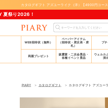
カタログギフト アズユーライク（洋）【4900円コース
6！
ペーパーアイテム
WEB招待状（無料）
（招待状・席次表・席
プチ
札）
披露宴・二次会景品・
ウェルカ
両親プレゼント
各種イベント景品
演
PIARY
カタログギフト
カタログギフト アズユー