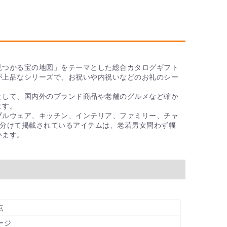
ルメカタログギフトは、シーンや相手を問わない人気
ております。
用のカタログギフトがありますのでご注意ください。
の挨拶文など、用途に合わせた内容が載っています。
ると4種類あります。
グギフト
見つかる宝の地図」をテーマとした総合カタログギフト
グギフト
が上品なシリーズで、お祝いや内祝いなどのお礼のシー
ログギフト
ト
として、国内外のブランド商品や老舗のグルメなど確か
ます。
ギフトはありますか？
ブルウェア、キッチン、インテリア、ファミリー、チャ
に分けて掲載されているアイテムは、老若男女問わず幅
います。
ギフト「ドルチェ」、「グランノーブル」、「シュエッ
フトの質はそのままにコストカットしているので、予
トをお贈りいただけます。
たいのですが、割引はありますか？
どでたくさんご用意されたい方に、大口注文割引をご
点
「カタログギフト まとめ買い・大口注文フォーム」を
ージ