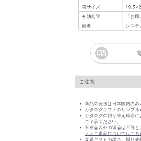
箱サイズ
19.5×2
▼詳しくはこちらをご覧
カタログギフト まとめ買
有効期限
「お届
※一部対象外の商品がご
備考
システ
Q. 直送でギフト
は入っていますか？
直送ギフトの場合、贈り
ご安心ください。
ご注意
商品の発送は日本国内のみ
カタログギフトのサンプル
カタログの切り替え時期に
ご了承ください。
不良品以外の返品は不可と
＞＞ご返品についてはこち
直送ギフトの場合、贈り先