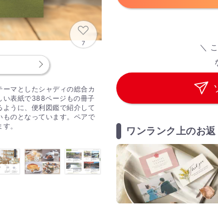
7
＼ 
テーマとしたシャディの総合カ
い表紙で388ページもの冊子
るように、便利図鑑で紹介して
いものとなっています。ペアで
ます。
ワンランク上のお返