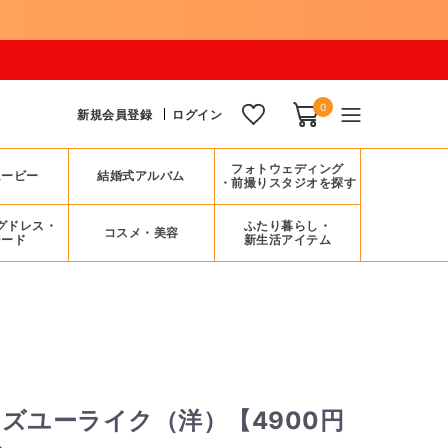
0
新規会員登録
ログイン
フォトウェディング
ムービー
結婚式アルバム
・前撮りスタジオを探す
グドレス・
ふたり暮らし・
コスメ・美容
シード
新生活アイテム
ズユーライク（洋）【4900円