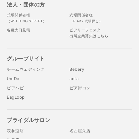
法人・団体の方
式場関係者様
式場関係者様
（WEDDING STREET）
（PIARY 式場探し）
各種大口見積
ピアリーフェスタ
出展企業募集はこちら
グループサイト
チームウェディング
Bebery
theDe
aeta
ピアハピ
ピア街コン
BagLoop
ブライダルサロン
表参道店
名古屋栄店