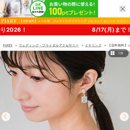
【送料無料】メール便 ウェディングイヤリング ジルコニア ビジュー スクエ
ア ゴールド v42|ウェディング・ブライダルアクセサリーならPIARY（ピアリ
！
8/17(月)まで！PIARY 
ー）
PIARY
ウェディング・ブライダルアクセサリー
イヤリング
【送料無料】メ
1/8