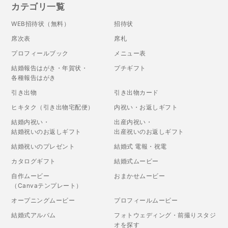
カテゴリ一覧
WEB招待状（無料）
招待状
席次表
席札
プロフィールブック
メニュー表
結婚報告はがき・年賀状・
プチギフト
各種報告はがき
引き出物
引き出物カード
ヒキタク（引き出物宅配便）
内祝い・お返しギフト
結婚内祝い・
出産内祝い・
結婚祝いのお返しギフト
出産祝いのお返しギフト
結婚祝いのプレゼント
結婚式 電報・祝電
カタログギフト
結婚式ムービー
自作ムービー
おまかせムービー
（Canvaテンプレート）
オープニングムービー
プロフィールムービー
結婚式アルバム
フォトウェディング・前撮りスタジ
オを探す