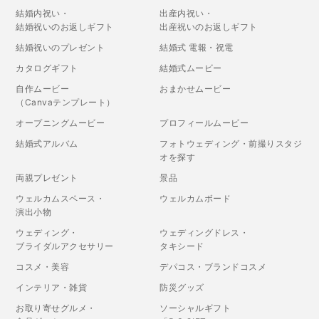
結婚内祝い・
出産内祝い・
結婚祝いのお返しギフト
出産祝いのお返しギフト
結婚祝いのプレゼント
結婚式 電報・祝電
カタログギフト
結婚式ムービー
自作ムービー
おまかせムービー
（Canvaテンプレート）
オープニングムービー
プロフィールムービー
結婚式アルバム
フォトウェディング・前撮りスタジ
オを探す
両親プレゼント
景品
ウェルカムスペース・
ウェルカムボード
演出小物
ウェディング・
ウェディングドレス・
ブライダルアクセサリー
タキシード
コスメ・美容
デパコス・ブランドコスメ
インテリア・雑貨
防災グッズ
お取り寄せグルメ・
ソーシャルギフト