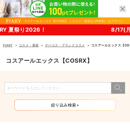
コスアールエックス【COSRX】 ｜コスメ・美容ならPIARY（ピアリー）
RY 夏祭り2026！
8/17(月
PIARY
コスメ・美容
デパコス・ブランドコスメ
コスアールエックス【CO
コスアールエックス【COSRX】
絞り込み検索+