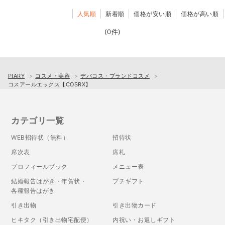
人気順
新着順
価格が安い順
価格が高い順
(0件)
PIARY
コスメ・美容
デパコス・ブランドコスメ
コスアールエックス【COSRX】
カテゴリ一覧
WEB招待状（無料）
招待状
席次表
席札
プロフィールブック
メニュー表
結婚報告はがき・年賀状・
プチギフト
各種報告はがき
引き出物
引き出物カード
ヒキタク（引き出物宅配便）
内祝い・お返しギフト