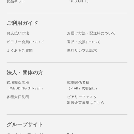
食品ギフト
「P.S.GIFT」
ご利用ガイド
お支払い方法
お届け方法・配送料について
ピアリー会員について
返品・交換について
よくあるご質問
無料サンプル請求
法人・団体の方
式場関係者様
式場関係者様
（WEDDING STREET）
（PIARY 式場探し）
各種大口見積
ピアリーフェスタ
出展企業募集はこちら
グループサイト