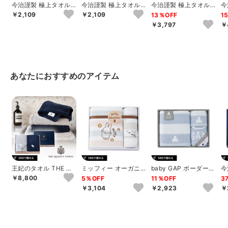
今治謹製 極上タオル
今治謹製 極上タオル
今治謹製 極上タオル
今
木箱入りフェイスタオ
木箱入りフェイスタオ
木箱入りフェイスタオ
木
￥2,109
￥2,109
13％OFF
1
ル（グリーン）
ル（パープル）
ル2P
（
￥3,797
￥
あなたにおすすめのアイテム
王妃のタオル THE QU
ミッフィー オーガニ
baby GAP ボーダーベ
今
EEN’S TOWEL バス
ック バス1P･ウォッシ
ア バス1P･ウォッシュ
ル
￥8,800
5％OFF
11％OFF
3
タ...
ュタオル1P
タオ...
￥3,104
￥2,923
￥