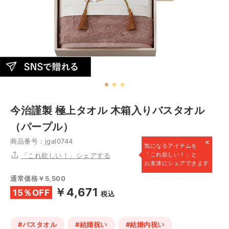
今治謹製 極上タオル 木箱入りバスタオル
（パープル）
×
商品番号：jgal0744
気になるアイテムを
「これ欲しい！」と
「これ欲しい！」シェアする
お友達にシェアできます
通常価格￥5,500
￥4,671
15％OFF
税込
#バスタオル
#結婚祝い
#結婚内祝い