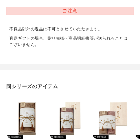
綿100%
ご注意
内容
バスタオル（約600×1200mm）×1
不良品以外の返品は不可とさせていただきます。
直送ギフトの場合、贈り先様へ商品明細書等が送られることは
重量
ございません。
約780g
同シリーズのアイテム