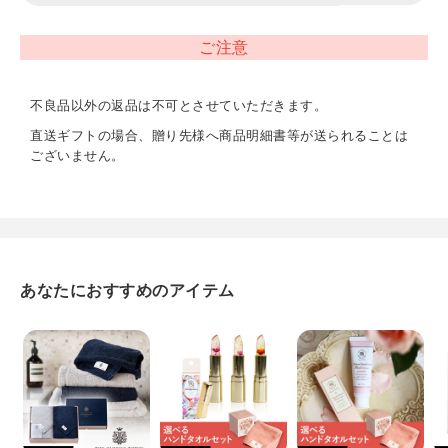
バスタオル（約60×130cm）、フェイスタオル2P（約
32×75cm）、タオルハンカチ（約20×20cm）
ご注意
重量
不良品以外の返品は不可とさせていただきます。
680g
直送ギフトの場合、贈り先様へ商品明細書等が送られることは
ございません。
今治認定番号
第2022-1586号
あなたにおすすめのアイテム