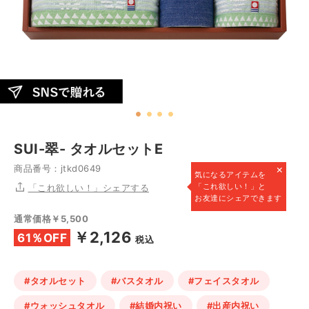
SUI-翠- タオルセットE
×
商品番号：jtkd0649
気になるアイテムを
「これ欲しい！」と
「これ欲しい！」シェアする
お友達にシェアできます
通常価格￥5,500
￥2,126
61％OFF
税込
#タオルセット
#バスタオル
#フェイスタオル
#ウォッシュタオル
#結婚内祝い
#出産内祝い