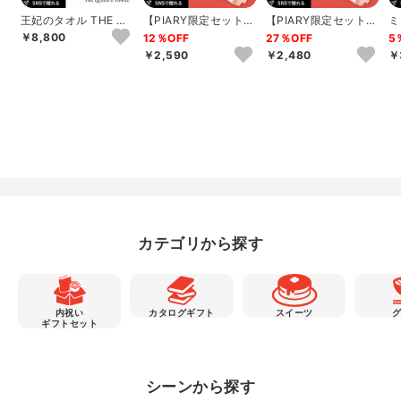
王妃のタオル THE QU
【PIARY限定セット】
【PIARY限定セット】
ミ
EEN’S TOWEL バス
選べるTHE QUEEN’S
選べるTHE QUEEN’S
ッ
￥8,800
12％OFF
27％OFF
5
タ...
T...
T...
ュ
￥2,590
￥2,480
￥
カテゴリから探す
内祝い
カタログギフト
スイーツ
ギフトセット
シーンから探す