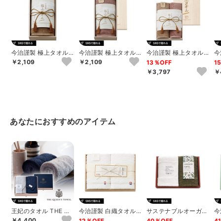
今治謹製 極上タオル
今治謹製 極上タオル
今治謹製 極上タオル
今
木箱入りフェイスタオ
木箱入りフェイスタオ
木箱入りフェイスタオ
木
￥2,109
￥2,109
13％OFF
1
ル（グリーン）
ル（パープル）
ル2P
（
￥3,797
￥
あなたにおすすめのアイテム
王妃のタオル THE QU
今治謹製 白織タオル
サステナブルオーガニ
今
EEN’S TOWEL フェ
木箱入りフェイスタオ
ック 国際認証取得オ
環
￥4,400
12％OFF
40％OFF
4