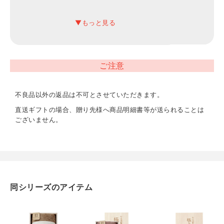
約275×145×90mm（入）
材質
綿100%
ご注意
内容
フェイスタオル（約340×800mm）×1
不良品以外の返品は不可とさせていただきます。
直送ギフトの場合、贈り先様へ商品明細書等が送られることは
重量
ございません。
約380g
同シリーズのアイテム