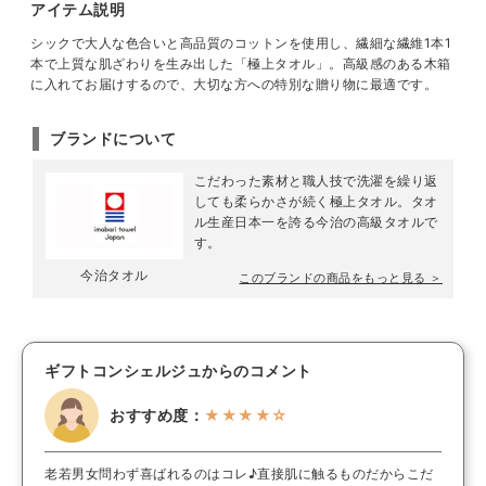
アイテム説明
シックで大人な色合いと高品質のコットンを使用し、繊細な繊維1本1
本で上質な肌ざわりを生み出した「極上タオル」。高級感のある木箱
に入れてお届けするので、大切な方への特別な贈り物に最適です。
ブランドについて
こだわった素材と職人技で洗濯を繰り返
しても柔らかさが続く極上タオル。タオ
ル生産日本一を誇る今治の高級タオルで
す。
今治タオル
このブランドの商品をもっと見る ＞
ギフトコンシェルジュからのコメント
おすすめ度：
★★★★☆
老若男女問わず喜ばれるのはコレ♪直接肌に触るものだからこだ