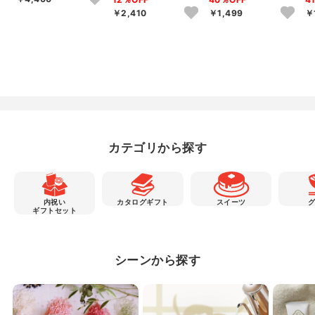
イ...
ル2P
ーガニック フェ...
セ
￥2,410
￥1,499
￥
カテゴリから探す
内祝い
カタログギフト
スイーツ
ギフトセット
シーンから探す