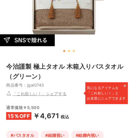
今治謹製 極上タオル 木箱入りバスタオル
（グリーン）
×
商品番号：jgal0743
気になるアイテムを
「これ欲しい！」と
「これ欲しい！」シェアする
お友達にシェアできます
通常価格￥5,500
￥4,671
15％OFF
税込
#バスタオル
#結婚祝い
#結婚内祝い