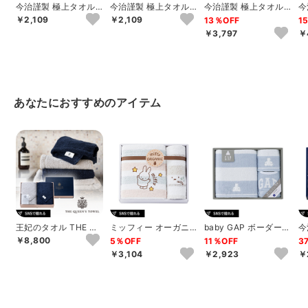
今治謹製 極上タオル
今治謹製 極上タオル
今治謹製 極上タオル
今
木箱入りフェイスタオ
木箱入りフェイスタオ
木箱入りフェイスタオ
木
￥2,109
￥2,109
13％OFF
1
ル（グリーン）
ル（パープル）
ル2P
（
￥3,797
￥
あなたにおすすめのアイテム
王妃のタオル THE QU
ミッフィー オーガニ
baby GAP ボーダーベ
今
EEN’S TOWEL バス
ック バス1P･ウォッシ
ア バス1P･ウォッシュ
ル
￥8,800
5％OFF
11％OFF
3
タ...
ュタオル1P
タオ...
￥3,104
￥2,923
￥