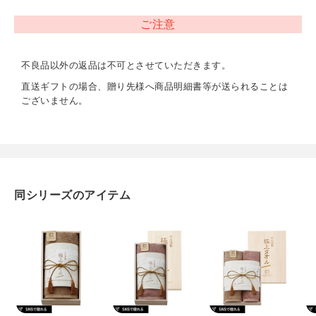
綿100%
ご注意
内容
バスタオル（約600×1200mm）×1
不良品以外の返品は不可とさせていただきます。
直送ギフトの場合、贈り先様へ商品明細書等が送られることは
重量
ございません。
約780g
同シリーズのアイテム