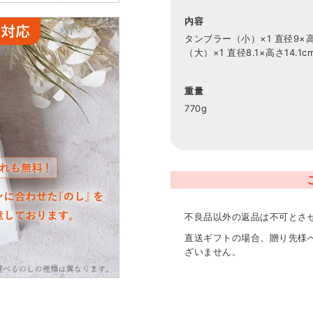
内容
タンブラー（小）×1 直径9×高
（大）×1 直径8.1×高さ14.1c
重量
770g
不良品以外の返品は不可とさ
直送ギフトの場合、贈り先様
ざいません。