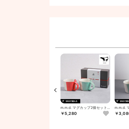
）
ルミナカップ＆タオル（NV）
m.m.d. マグカップ2個セット
m.m.d
朱＋青磁
磁
￥5,280
￥3,08
20％OFF
￥2,640