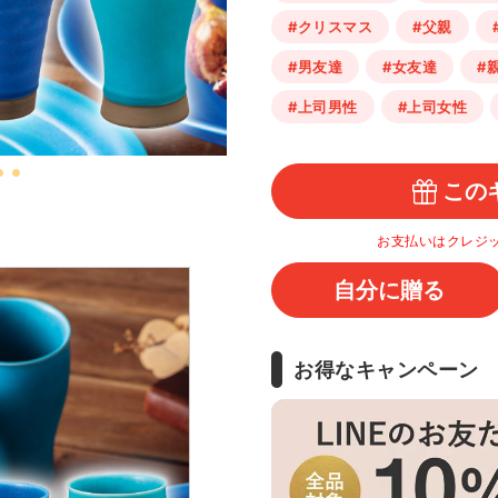
#クリスマス
#父親
#男友達
#女友達
#
#上司男性
#上司女性
この
お支払いはクレジ
自分に贈る
お得なキャンペーン