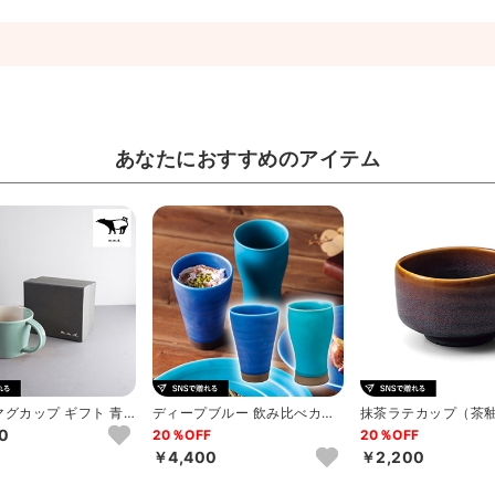
あなたにおすすめのアイテム
. マグカップ ギフト 青
ディープブルー 飲み比べカッ
抹茶ラテカップ（茶
プ
0
20％OFF
20％OFF
￥4,400
￥2,200