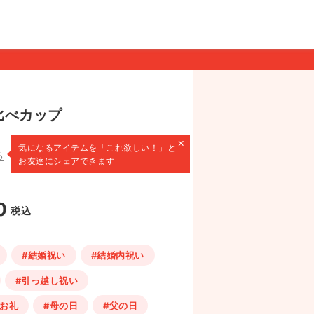
比べカップ
×
気になるアイテムを
「これ欲しい！」と
る
お友達にシェアできます
0
税込
#結婚祝い
#結婚内祝い
#引っ越し祝い
・お礼
#母の日
#父の日