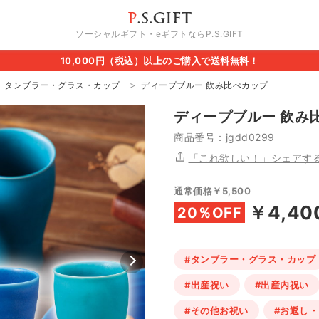
ソーシャルギフト・eギフトならP.S.GIFT
10,000円（税込）以上のご購入で送料無料！
タンブラー・グラス・カップ
ディープブルー 飲み比べカップ
ディープブルー 飲み
商品番号：jgdd0299
「これ欲しい！」シェアす
通常価格￥5,500
￥4,40
20％OFF
#タンブラー・グラス・カップ
#出産祝い
#出産内祝い
#その他お祝い
#お返し