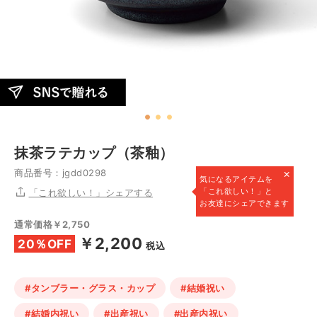
抹茶ラテカップ（茶釉）
×
商品番号：jgdd0298
気になるアイテムを
「これ欲しい！」と
「これ欲しい！」シェアする
お友達にシェアできます
通常価格￥2,750
￥2,200
20％OFF
税込
#タンブラー・グラス・カップ
#結婚祝い
#結婚内祝い
#出産祝い
#出産内祝い