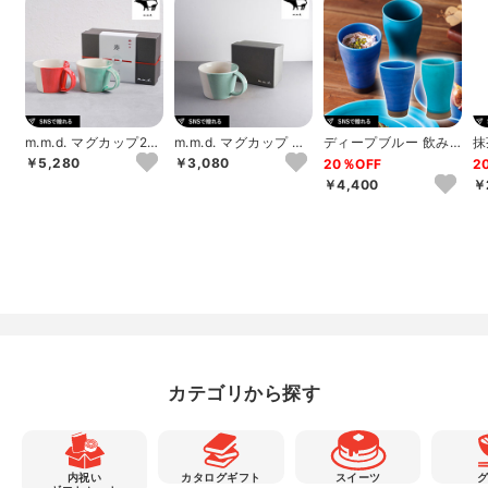
m.m.d. マグカップ2個
m.m.d. マグカップ ギ
ディープブルー 飲み
抹
セット 朱＋青磁
フト 青磁
比べカップ
釉
￥5,280
￥3,080
20％OFF
2
￥4,400
￥
カテゴリから探す
内祝い
カタログギフト
スイーツ