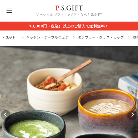
ソーシャルギフト・eギフトならP.S.GIFT
10,000円（税込）以上のご購入で送料無料！
P.S.GIFT
キッチン・テーブルウェア
タンブラー・グラス・カップ
抹