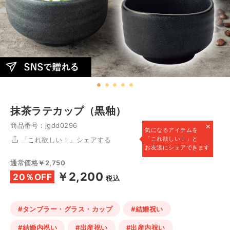
抹茶ラテカップ（黒釉）
×
商品番号：jgdd0296
気になるアイテムを
「これ欲しい！」と
「これ欲しい！」シェアする
お友達にシェアできます
通常価格￥2,750
￥2,200
20％OFF
税込
#タンブラー・グラス・カップ
#結婚祝い
#結婚内祝い
#出産祝い
#出産内祝い