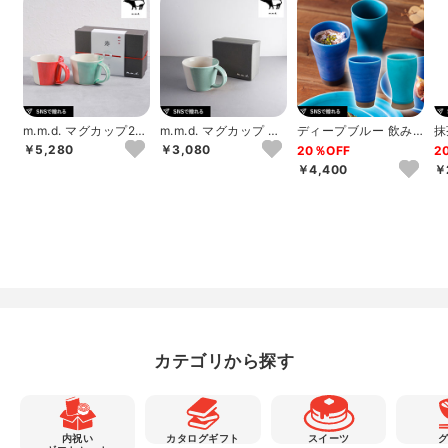
m.m.d. マグカップ2個
m.m.d. マグカップ ギ
ディープブルー 飲み
抹
セット 朱＋青磁
フト 青磁
比べカップ
釉
￥5,280
￥3,080
20％OFF
2
￥4,400
￥
カテゴリから探す
内祝い
カタログギフト
スイーツ