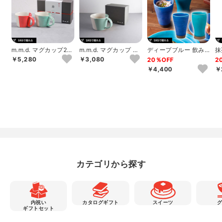
m.m.d. マグカップ2個
m.m.d. マグカップ ギ
ディープブルー 飲み
抹
セット 朱＋青磁
フト 青磁
比べカップ
釉
￥5,280
￥3,080
20％OFF
2
￥4,400
￥
カテゴリから探す
内祝い
カタログギフト
スイーツ
ギフトセット