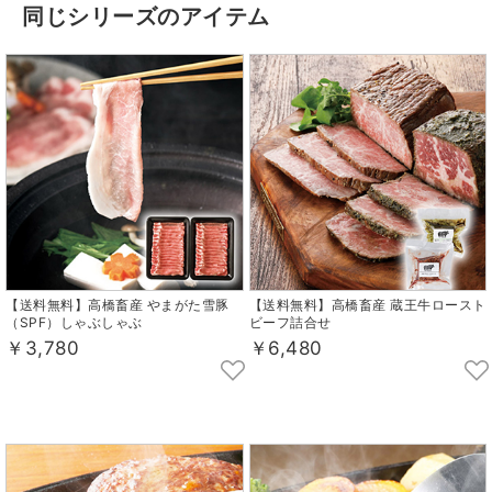
同じシリーズのアイテム
【送料無料】高橋畜産 やまがた雪豚
【送料無料】高橋畜産 蔵王牛ロースト
（SPF）しゃぶしゃぶ
ビーフ詰合せ
￥3,780
￥6,480