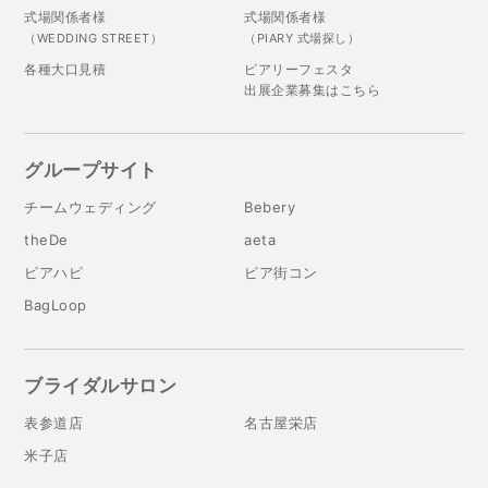
式場関係者様
式場関係者様
（WEDDING STREET）
（PIARY 式場探し）
各種大口見積
ピアリーフェスタ
出展企業募集はこちら
グループサイト
チームウェディング
Bebery
theDe
aeta
ピアハピ
ピア街コン
BagLoop
ブライダルサロン
表参道店
名古屋栄店
米子店