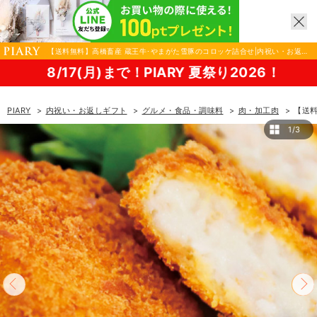
【送料無料】高橋畜産 蔵王牛･やまがた雪豚のコロッケ詰合せ|内祝い・お返し
ギフトならPIARY（ピアリー）
17(月)まで！PIARY 夏祭り2026！
PIARY
内祝い・お返しギフト
グルメ・食品・調味料
肉・加工肉
【送
1/3