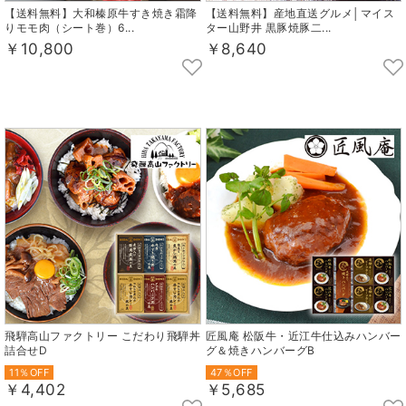
【送料無料】大和榛原牛すき焼き霜降
【送料無料】産地直送グルメ│マイス
りモモ肉（シート巻）6...
ター山野井 黒豚焼豚二...
￥10,800
￥8,640
飛騨高山ファクトリー こだわり飛騨丼
匠風庵 松阪牛・近江牛仕込みハンバー
詰合せD
グ＆焼きハンバーグB
11％OFF
47％OFF
￥4,402
￥5,685