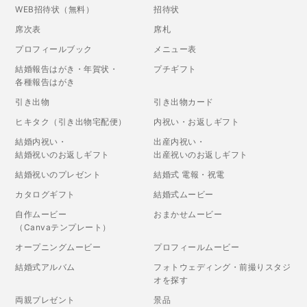
WEB招待状（無料）
招待状
席次表
席札
プロフィールブック
メニュー表
結婚報告はがき・年賀状・
プチギフト
各種報告はがき
引き出物
引き出物カード
ヒキタク（引き出物宅配便）
内祝い・お返しギフト
結婚内祝い・
出産内祝い・
結婚祝いのお返しギフト
出産祝いのお返しギフト
結婚祝いのプレゼント
結婚式 電報・祝電
カタログギフト
結婚式ムービー
自作ムービー
おまかせムービー
（Canvaテンプレート）
オープニングムービー
プロフィールムービー
結婚式アルバム
フォトウェディング・前撮りスタジ
オを探す
両親プレゼント
景品