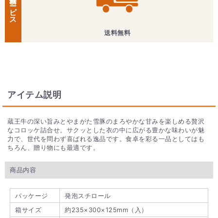
無料サービス
送料無料
アイテム説明
蔵王牛の深い旨みとやまがた雪豚のまろやかな甘みを楽しめる贅沢
なコロッケ詰合せ。サクッとした衣の中に広がる豊かな味わいが魅
力で、世代を問わず喜ばれる逸品です。食卓を彩る一品としてはも
ちろん、贈り物にも最適です。
商品内容
パッケージ
発泡スチロール
箱サイズ
約235×300×125mm（入）