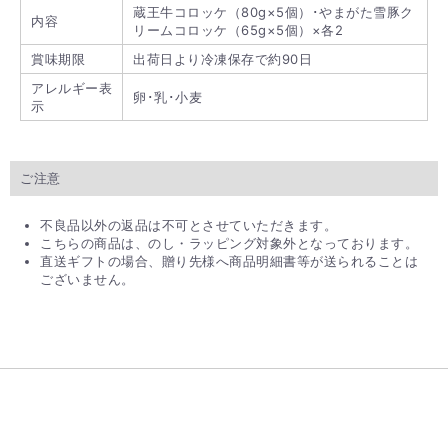
蔵王牛コロッケ（80g×5個）･やまがた雪豚ク
内容
リームコロッケ（65g×5個）×各2
賞味期限
出荷日より冷凍保存で約90日
アレルギー表
卵･乳･小麦
示
ご注意
不良品以外の返品は不可とさせていただきます。
こちらの商品は、のし・ラッピング対象外となっております。
直送ギフトの場合、贈り先様へ商品明細書等が送られることは
ございません。