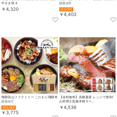
牛すき焼 A
詰合せD
￥4,320
11％OFF
￥4,402
飛騨高山ファクトリー こだわり飛騨丼
【送料無料】高橋畜産 レンジで便利!
詰合せC
お肉博士監修本格サー...
￥4,536
10％OFF
￥3,775