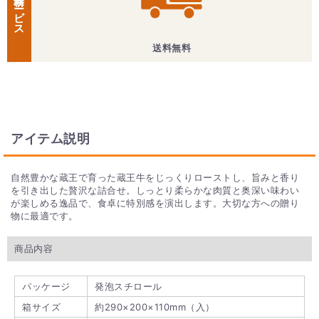
無料サービス
送料無料
アイテム説明
自然豊かな蔵王で育った蔵王牛をじっくりローストし、旨みと香り
を引き出した贅沢な詰合せ。しっとり柔らかな肉質と奥深い味わい
が楽しめる逸品で、食卓に特別感を演出します。大切な方への贈り
物に最適です。
商品内容
パッケージ
発泡スチロール
箱サイズ
約290×200×110mm（入）