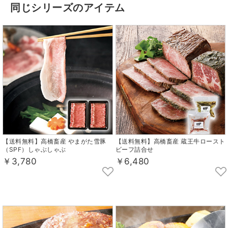
同じシリーズのアイテム
【送料無料】高橋畜産 やまがた雪豚
【送料無料】高橋畜産 蔵王牛ロースト
（SPF）しゃぶしゃぶ
ビーフ詰合せ
￥3,780
￥6,480