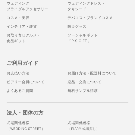
ウェディング・
ウェディングドレス・
ブライダルアクセサリー
タキシード
コスメ・美容
デパコス・ブランドコスメ
インテリア・雑貨
防災グッズ
お取り寄せグルメ・
ソーシャルギフト
食品ギフト
「P.S.GIFT」
ご利用ガイド
お支払い方法
お届け方法・配送料について
ピアリー会員について
返品・交換について
よくあるご質問
無料サンプル請求
法人・団体の方
式場関係者様
式場関係者様
（WEDDING STREET）
（PIARY 式場探し）