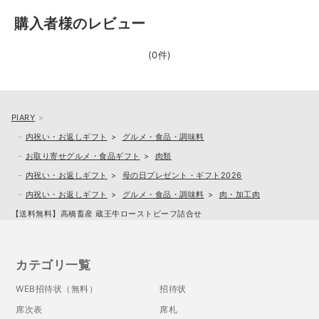
購入者様のレビュー
(0件)
PIARY
内祝い・お返しギフト
グルメ・食品・調味料
お取り寄せグルメ・食品ギフト
肉類
内祝い・お返しギフト
母の日プレゼント・ギフト2026
内祝い・お返しギフト
グルメ・食品・調味料
肉・加工肉
【送料無料】高橋畜産 蔵王牛ローストビーフ詰合せ
カテゴリ一覧
WEB招待状（無料）
招待状
席次表
席札