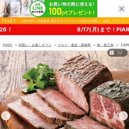
【送料無料】高橋畜産 蔵王牛ローストビーフ詰合せ|内祝い・お返しギフトなら
PIARY（ピアリー）
8/17(月)まで！PIARY 夏祭り2
PIARY
内祝い・お返しギフト
グルメ・食品・調味料
肉・加工肉
【送
1/3