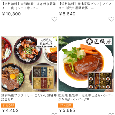
【送料無料】大和榛原牛すき焼き霜降
【送料無料】産地直送グルメ│マイス
りモモ肉（シート巻）6...
ター山野井 黒豚焼豚二...
￥10,800
￥8,640
飛騨高山ファクトリー こだわり飛騨丼
匠風庵 松阪牛・近江牛仕込みハンバー
詰合せD
グ＆焼きハンバーグB
11％OFF
47％OFF
￥4,402
￥5,685