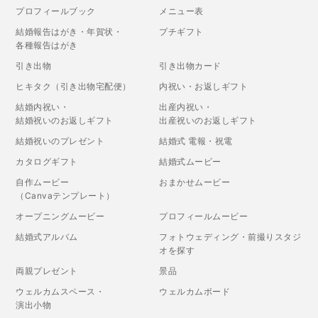
プロフィールブック
メニュー表
結婚報告はがき・年賀状・
プチギフト
各種報告はがき
引き出物
引き出物カード
ヒキタク（引き出物宅配便）
内祝い・お返しギフト
結婚内祝い・
出産内祝い・
結婚祝いのお返しギフト
出産祝いのお返しギフト
結婚祝いのプレゼント
結婚式 電報・祝電
カタログギフト
結婚式ムービー
自作ムービー
おまかせムービー
（Canvaテンプレート）
オープニングムービー
プロフィールムービー
結婚式アルバム
フォトウェディング・前撮りスタジ
オを探す
両親プレゼント
景品
ウェルカムスペース・
ウェルカムボード
演出小物