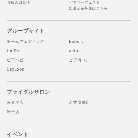
各種大口見積
ピアリーフェスタ
出展企業募集はこちら
グループサイト
チームウェディング
Bebery
theDe
aeta
ピアハピ
ピア街コン
BagLoop
ブライダルサロン
表参道店
名古屋栄店
米子店
イベント