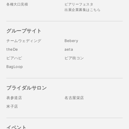
各種大口見積
ピアリーフェスタ
出展企業募集はこちら
グループサイト
チームウェディング
Bebery
theDe
aeta
ピアハピ
ピア街コン
BagLoop
ブライダルサロン
表参道店
名古屋栄店
米子店
イベント