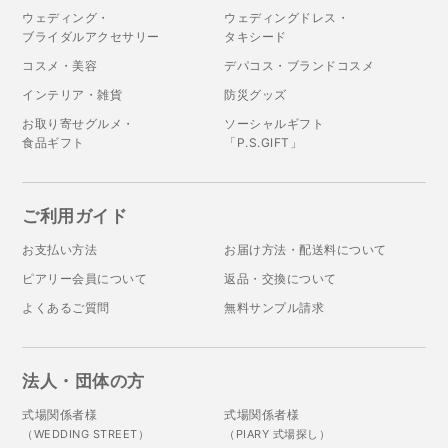
ウェディング・
ウェディングドレス・
ブライダルアクセサリー
タキシード
コスメ・美容
デパコス・ブランドコスメ
インテリア・雑貨
防災グッズ
お取り寄せグルメ・
ソーシャルギフト
食品ギフト
「P.S.GIFT」
ご利用ガイド
お支払い方法
お届け方法・配送料について
ピアリー会員について
返品・交換について
よくあるご質問
無料サンプル請求
法人・団体の方
式場関係者様
式場関係者様
（WEDDING STREET）
（PIARY 式場探し）