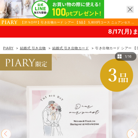
【31％OFF】引き出物カード シアー 【3品】 5,800円コース ニュアンセス ロ
ゼ|結婚式 引き出物ならPIARY（ピアリー）
8/17(月)まで！PIARY 
PIARY
結婚式 引き出物
結婚式 引き出物カード
引き出物カード シアー 【3
1/16