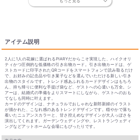
もっと見る
せて贈り分けをすることをおすすめしています。
Q. 挙式当日に使う、お持ち帰り用の袋やバッグは付き
ますか？
引き出物カード専用のミニバッグをカードと同数分、無料でお
アイテム説明
付けしております。
Q. ゲストが引き出物カードを受け取った後、引き出物
2人に1人の花嫁に選ばれるPIARYだからこそ実現した、ハイクオリ
の受け取り期限はありますか？
ティかつ圧倒的な低価格の引き出物カード。引き出物カードは、ゲ
ストカードに印字されたQRコードをスマートフォンで読み取るだけ
受け取り期限はお届け日より6ヶ月間となっております。
で、お好みの記念品や引き菓子などを選んでいただける新しい引き
出物のスタイルです。トレンド感あふれるカードデザインはもちろ
ん、持ち帰りに便利な手提げ袋など、ゲストへの心遣いも万全。シ
アーは、結婚式の準備をよりスマートにしながら、ゲストへのおも
てなしも同時に叶えます。
カードのデザインは、ナチュラルでおしゃれな新郎新婦のイラスト
が描かれた、こなれ感のあるトレンドデザインです。穏やかで落ち
着いたニュアンスカラーと、甘さ控えめなデザインが大人っぽさを
演出してくれます。ガーデンウェディングや、レストランウェディ
ングなどアットホームな会場にもぴったりです。