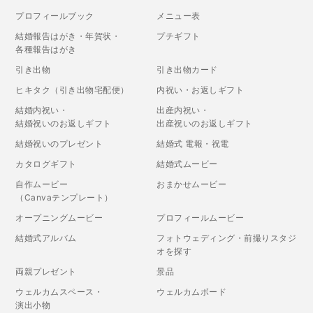
プロフィールブック
メニュー表
結婚報告はがき・年賀状・
プチギフト
各種報告はがき
引き出物
引き出物カード
ヒキタク（引き出物宅配便）
内祝い・お返しギフト
結婚内祝い・
出産内祝い・
結婚祝いのお返しギフト
出産祝いのお返しギフト
結婚祝いのプレゼント
結婚式 電報・祝電
カタログギフト
結婚式ムービー
自作ムービー
おまかせムービー
（Canvaテンプレート）
オープニングムービー
プロフィールムービー
結婚式アルバム
フォトウェディング・前撮りスタジ
オを探す
両親プレゼント
景品
ウェルカムスペース・
ウェルカムボード
演出小物