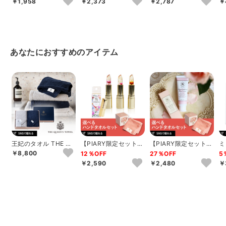
￥1,958
￥2,373
￥2,787
￥
あなたにおすすめのアイテム
王妃のタオル THE QU
【PIARY限定セット】
【PIARY限定セット】
ミ
EEN’S TOWEL バス
選べるTHE QUEEN’S
選べるTHE QUEEN’S
ッ
￥8,800
12％OFF
27％OFF
5
タ...
T...
T...
ュ
￥2,590
￥2,480
￥