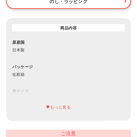
のし・ラッピング
商品内容
原産国
日本製
パッケージ
化粧箱
箱サイズ
約300×390×40mm（入）
材質
綿100%
ご注意