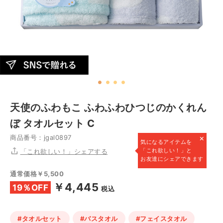
天使のふわもこ ふわふわひつじのかくれん
ぼ タオルセット C
×
商品番号：jgal0897
気になるアイテムを
「これ欲しい！」と
「これ欲しい！」シェアする
お友達にシェアできます
通常価格￥5,500
￥4,445
19％OFF
税込
#タオルセット
#バスタオル
#フェイスタオル