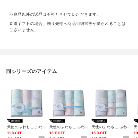
内容
バスタオル（約600×1200mm）･フェイスタオル（約
不良品以外の返品は不可とさせていただきます。
340×750mm）･ウォッシュタオル（約340×350mm）×各
1、タオルハンカチ（約220×220mm）×2
直送ギフトの場合、贈り先様へ商品明細書等が送られることは
ございません。
重量
約700g
同シリーズのアイテム
天使のふわもこ ふわ
天使のふわもこ ふわ
天使のふわもこ ふわ
天
ふわひつじのかくれん
ふわひつじのかくれん
ふわひつじのかくれん
ふ
11％OFF
13％OFF
15％OFF
1
ぼ ウォッシュ2...
ぼ タオルセット...
ぼ タオルセット...
ぼ