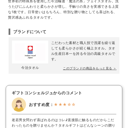
世界初の特殊糸を使用した今治極選「魔法の糸」フェイスタオル。洗
うたびにふんわりと柔らかさが増し、手触りの良さを実感できる上質
な1枚です。日常使いはもちろん、特別な贈り物としても喜ばれる、
贅沢感あふれるタオルです。
ブランドについて
こだわった素材と職人技で洗濯を繰り返
しても柔らかさが続く極上タオル。タオ
ル生産日本一を誇る今治の高級タオルで
す。
今治タオル
このブランドの商品をもっと見る ＞
ギフトコンシェルジュからのコメント
おすすめ度：
★★★☆☆
老若男女問わず喜ばれるのはコレ♪直接肌に触るものだからこだ
わったものを贈りませんか？タオルギフトはどんなシーンの贈り