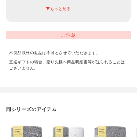
約230×250×40mm（入）
材質
綿100%（パイル部分:オーガニックコットン使用）
ご注意
内容
フェイスタオル（約340×800mm）×1
不良品以外の返品は不可とさせていただきます。
直送ギフトの場合、贈り先様へ商品明細書等が送られることは
重量
ございません。
約230g
同シリーズのアイテム