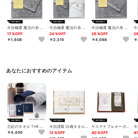
今治極選 魔法の糸 フ
今治極選 魔法の糸 フ
今治極選 魔法の糸 バ
今
ェイスタオル（グレ
ェイスタオル2P
スタオル（グレー）
ス
17％OFF
24％OFF
26％OFF
2
ー）
￥1,808
￥3,315
￥4,068
￥
あなたにおすすめのアイテム
王妃のタオル THE QU
今治謹製 白織タオル
サステナブルオーガニ
今
EEN’S TOWEL フェ
木箱入りフェイスタオ
ック 国際認証取得オ
環
￥4,400
12％OFF
40％OFF
4
イ...
ル2P
ーガニック フェ...
セ