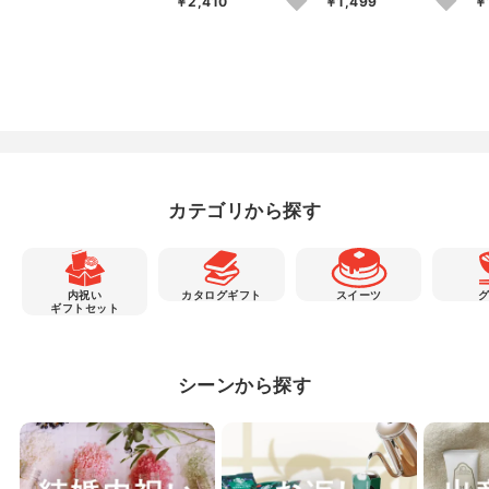
￥2,410
￥1,499
￥
カテゴリから探す
内祝い
カタログギフト
スイーツ
ギフトセット
シーンから探す