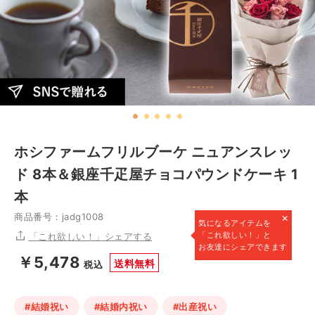
ホシファームフリルブーケ ニュアンスレッ
ド 8本＆銀座千疋屋チョコパウンドケーキ 1
本
×
商品番号：jadg1008
気になるアイテムを
「これ欲しい！」と
「これ欲しい！」シェアする
お友達にシェアできます
￥5,478
送料無料
税込
#結婚祝い
#結婚内祝い
#出産祝い