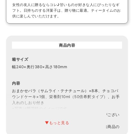
女性の友人に贈るならコレ♪甘いものが好きな人にぴったりなギ
フト。日持ちのする洋菓子は、贈り物に最適。ティータイムのお
供に楽しんでいただけます。
商品内容
箱サイズ
幅240×奥行380×高さ180mm
内容
おまかせバラ（サムライ・テナチュール）×8本、チョコパ
ウンドケーキ×1個、栄養剤10ml（50倍希釈タイプ）、お手
入れのしおり付き
※写真は開花時のイメージです。
※植物につき、色・形・大きさに個体差がある場合がござい
ます。
※メーカーの都合により、予告なくパッケージまたは商品の
仕様が変更になる場合があります。