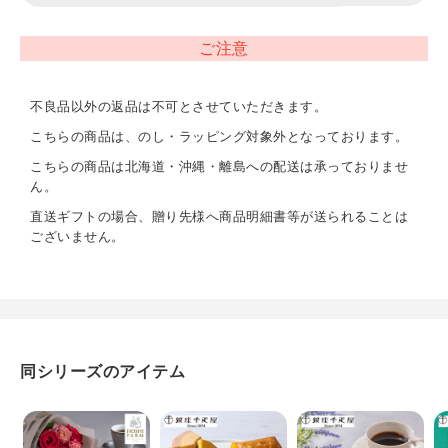
※季節によってクール便でお届けします。
※遠隔地・離島などお届けできない地域がございます。
ご注意
賞味期限
不良品以外の返品は不可とさせていただきます。
常温45日
こちらの商品は、のし・ラッピング対象外となっております。
こちらの商品は北海道・沖縄・離島への配送は承っておりませ
アレルギー表示
ん。
卵、乳、小麦
直送ギフトの場合、贈り先様へ商品明細書等が送られることは
ございません。
同シリーズのアイテム