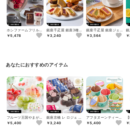
ホシファームフリルブ
銀座千疋屋 銀座3種の
銀座千疋屋 銀座ジェ
銀
ーケ ニュアンスレッ
ガトー詰合せ
ムクッキー 15個
ー
￥5,478
￥3,240
￥3,564
￥
ド 8本＆銀座千...
あなたにおすすめのアイテム
フルーツ王国やまが
銀座京橋 レ ロジェ エ
アフタヌーンティー・
【
た ひんやり果実
ギュスキロール ショ
ティールーム ジェラ
ル
￥5,400
￥3,240
￥5,400
￥
コラアイスボ...
ートギフトC 1...
ア