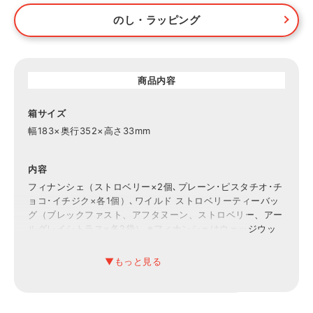
のし・ラッピング
商品内容
箱サイズ
幅183×奥行352×高さ33mm
内容
フィナンシェ（ストロベリー×2個､プレーン･ピスタチオ･チ
ョコ･イチジク×各1個）､ワイルド ストロベリーティーバッ
グ（ブレックファスト、アフタヌーン、ストロベリー、アー
ルグレイシトラス×各2袋） ※フィナンシェはウェッジウッ
ドの商品ではありません。
賞味期限
常温30日