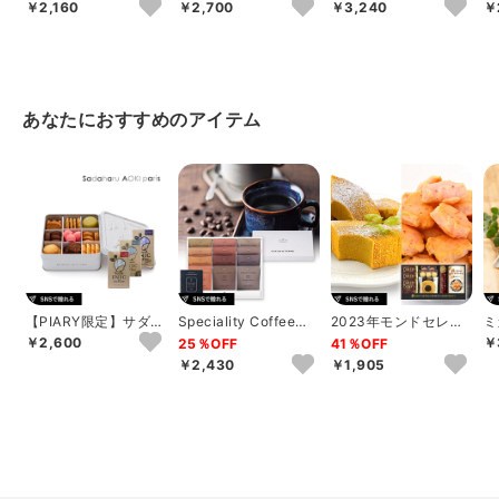
ウッドティーバッグセ
ウッドティーバッグセ
ウッドティーバッグセ
ル
￥2,160
￥2,700
￥3,240
￥
ット 16個
ット 20個
ット 24個
ー
あなたにおすすめのアイテム
【PIARY限定】サダハ
Speciality Coffeeセ
2023年モンドセレク
ミ
ル アオキ パリ コフレ
ットC
ション銀賞受賞 セイ
キ
￥2,600
￥
25％OFF
41％OFF
アソー...
コー珈琲＆和洋...
フ
￥2,430
￥1,905