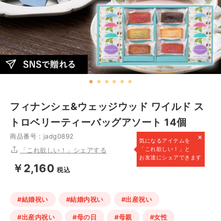
フィナンシェ&ウェッジウッド ワイルド ス
トロベリーティーバッグアソート 14個
×
商品番号：jadg0892
気になるアイテムを
「これ欲しい！」と
「これ欲しい！」シェアする
お友達にシェアできます
￥2,160
税込
#結婚祝い
#結婚内祝い
#出産祝い
#出産内祝い
#母の日
#母親
#女性