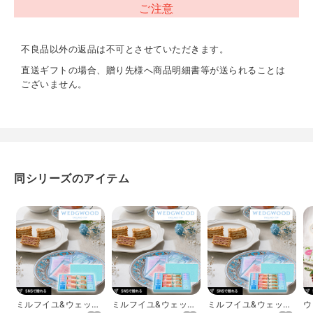
ご注意
アレルギー表示
卵、乳、小麦
不良品以外の返品は不可とさせていただきます。
直送ギフトの場合、贈り先様へ商品明細書等が送られることは
ございません。
同シリーズのアイテム
ミルフイユ&ウェッジ
ミルフイユ&ウェッジ
ミルフイユ&ウェッジ
ウ