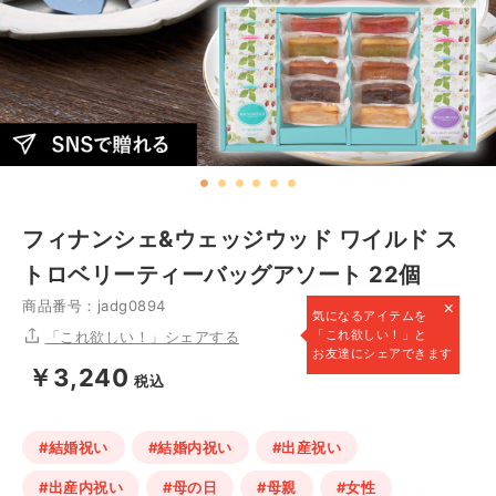
フィナンシェ&ウェッジウッド ワイルド ス
トロベリーティーバッグアソート 22個
×
商品番号：jadg0894
気になるアイテムを
「これ欲しい！」と
「これ欲しい！」シェアする
お友達にシェアできます
￥3,240
税込
#結婚祝い
#結婚内祝い
#出産祝い
#出産内祝い
#母の日
#母親
#女性