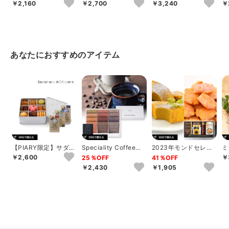
ウッドティーバッグセ
ウッドティーバッグセ
ウッドティーバッグセ
ル
￥2,160
￥2,700
￥3,240
￥
ット 16個
ット 20個
ット 24個
ー
あなたにおすすめのアイテム
【PIARY限定】サダハ
Speciality Coffeeセ
2023年モンドセレク
ミ
ル アオキ パリ コフレ
ットC
ション銀賞受賞 セイ
キ
￥2,600
￥
25％OFF
41％OFF
アソー...
コー珈琲＆和洋...
フ
￥2,430
￥1,905