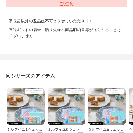
ご注意
アレルギー表示
卵、乳、小麦
不良品以外の返品は不可とさせていただきます。
直送ギフトの場合、贈り先様へ商品明細書等が送られることは
ございません。
同シリーズのアイテム
ミルフイユ&ウェッジ
ミルフイユ&ウェッジ
ミルフイユ&ウェッジ
ウ