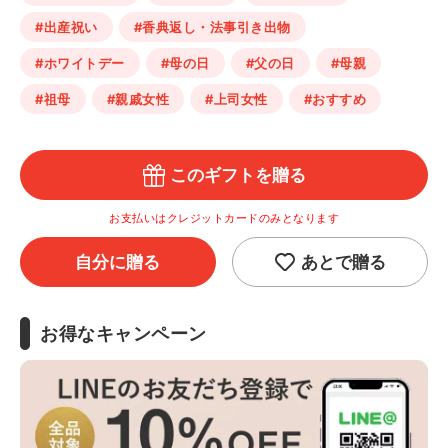
#出産祝い
#香典返し・法事引き出物
#ホワイトデー
#母の日
#父の日
#母親
#祖母
#親戚女性
#上司女性
#おすすめ
このギフトを贈る
お支払いはクレジットカードのみとなります
自分に贈る
あとで贈る
お得なキャンペーン