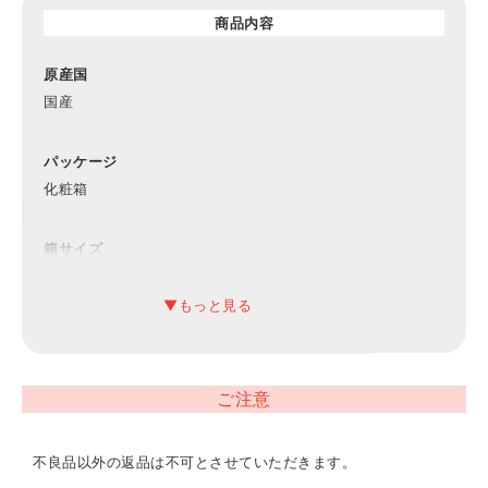
商品内容
原産国
国産
パッケージ
化粧箱
箱サイズ
幅24.5×奥行24.5×高さ3.5cm
内容
フラワープレート8.0（直径23.5×高さ2.6cm）、フラワー
プレート6.0（直径16.5×高さ1.8cm）
ご注意
ご使用について
不良品以外の返品は不可とさせていただきます。
電子レンジ、食洗器での使用が可能となっております。