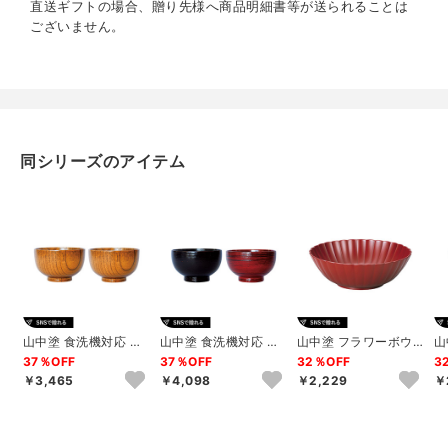
直送ギフトの場合、贈り先様へ商品明細書等が送られることは
ございません。
同シリーズのアイテム
山中塗 食洗機対応 木
山中塗 食洗機対応 総
山中塗 フラワーボウ
山
製 京型汁椀2Pセット
刷毛目汁椀ペアセット
ル 21cm（古代朱）
ル
37％OFF
37％OFF
32％OFF
3
￥3,465
￥4,098
￥2,229
￥