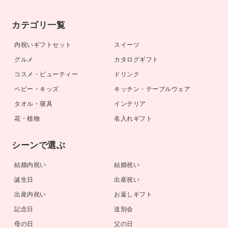
カテゴリ一覧
内祝いギフトセット
スイーツ
グルメ
カタログギフト
コスメ・ビューティー
ドリンク
ベビー・キッズ
キッチン・テーブルウェア
タオル・寝具
インテリア
花・植物
名入れギフト
シーンで選ぶ
結婚内祝い
結婚祝い
誕生日
出産祝い
出産内祝い
お返しギフト
記念日
送別会
母の日
父の日