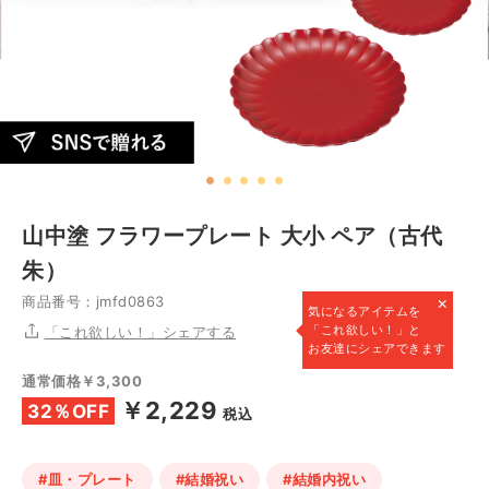
山中塗 フラワープレート 大小 ペア（古代
朱）
×
商品番号：jmfd0863
気になるアイテムを
「これ欲しい！」と
「これ欲しい！」シェアする
お友達にシェアできます
通常価格￥3,300
￥2,229
32％OFF
税込
#皿・プレート
#結婚祝い
#結婚内祝い