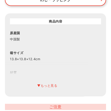
商品内容
原産国
中国製
箱サイズ
13.8×13.8×12.4cm
材質
磁器 レンジ○ 食洗機×
内容
ボウル×3個φ12.3×H7.3cm
ご注意