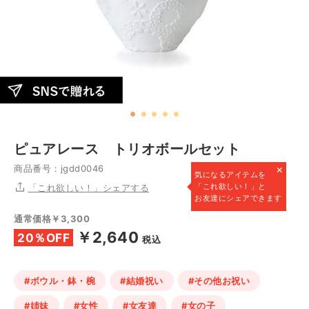
ピュアレース トリオボールセット
×
商品番号：jgdd0046
気になるアイテムを
「これ欲しい！」と
「これ欲しい！」シェアする
お友達にシェアできます
通常価格￥3,300
￥2,640
20％OFF
税込
#ボウル・鉢・椀
#結婚祝い
#その他お祝い
#姉妹
#女性
#女友達
#女の子