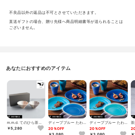
重量
620g
不良品以外の返品は不可とさせていただきます。
直送ギフトの場合、贈り先様へ商品明細書等が送られることは
ございません。
あなたにおすすめのアイテム
m.m.d. てのひら茶碗2
ディープブルー たわ
ディープブルー たわ
茶
個セット ローズ＋グ
み鉢（マリンブルー）
み鉢（ターコイズ）
（
￥5,280
20％OFF
20％OFF
2
レーパー...
￥3,080
￥3,080
￥