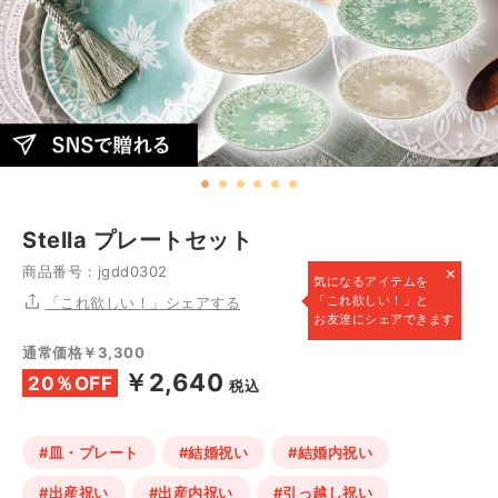
Stella プレートセット
×
商品番号：jgdd0302
気になるアイテムを
「これ欲しい！」と
「これ欲しい！」シェアする
お友達にシェアできます
通常価格￥3,300
￥2,640
20％OFF
税込
#皿・プレート
#結婚祝い
#結婚内祝い
#出産祝い
#出産内祝い
#引っ越し祝い