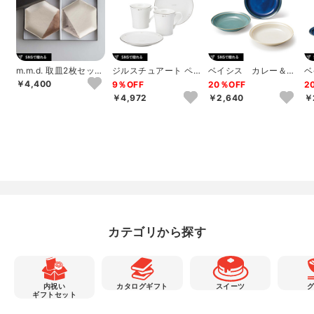
m.m.d. 取皿2枚セット
ジルスチュアート ペ
ベイシス カレー＆パ
ベ
ローズ＋グレーパープ
アモーニング
スタセット
ッ
￥4,400
9％OFF
20％OFF
2
ル
￥4,972
￥2,640
￥
カテゴリから探す
内祝い
カタログギフト
スイーツ
ギフトセット