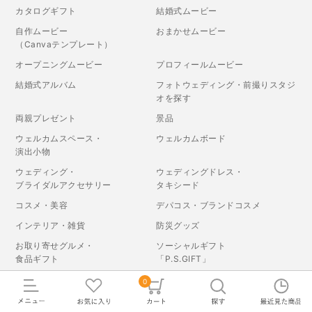
カタログギフト
結婚式ムービー
自作ムービー
おまかせムービー
（Canvaテンプレート）
オープニングムービー
プロフィールムービー
結婚式アルバム
フォトウェディング・前撮りスタジ
オを探す
両親プレゼント
景品
ウェルカムスペース・
ウェルカムボード
演出小物
ウェディング・
ウェディングドレス・
ブライダルアクセサリー
タキシード
コスメ・美容
デパコス・ブランドコスメ
インテリア・雑貨
防災グッズ
お取り寄せグルメ・
ソーシャルギフト
食品ギフト
「P.S.GIFT」
0
ご利用ガイド