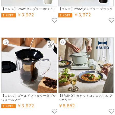
【コレス】2WAYタンブラー ホワイト
【コレス】2WAYタンブラー ブラック
￥3,972
￥3,972
9 %OFF
9 %OFF
5
6
【コレス】ゴールドフィルターダブル
【BRUNO】カセットコンロスリム ア
ウォールマグ
イボリー
￥3,972
￥6,852
9 %OFF