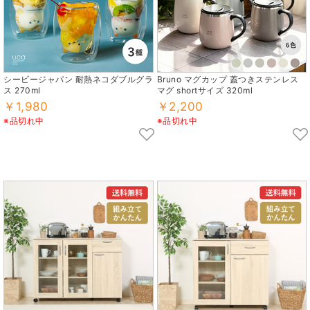
シービージャパン 耐熱ネコダブルグラ
Bruno マグカップ 蓋つきステンレス
ス 270ml
マグ shortサイズ 320ml
￥1,980
￥2,200
※品切れ中
※品切れ中