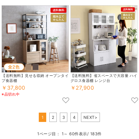
【送料無料】見せる収納 オープンタイ
【送料無料】省スペースで大容量 ハイ
プ食器棚
グロス食器棚 レンジ台
￥37,800
￥27,900
※品切れ中
1
2
3
4
NEXT>
1ページ目： 1～ 60件表示/ 183件