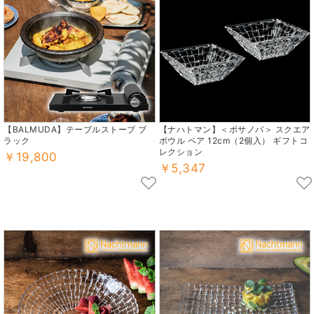
【BALMUDA】テーブルストーブ ブ
【ナハトマン】＜ボサノバ＞ スクエア
ラック
ボウル ペア 12cm（2個入） ギフトコ
レクション
￥19,800
￥5,347