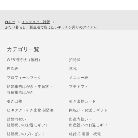
PIARY
インテリア・雑貨
ふたり暮らし・新生活で揃えたいキッチン周りのアイテム
カテゴリ一覧
WEB招待状（無料）
招待状
席次表
席札
プロフィールブック
メニュー表
結婚報告はがき・年賀状・
プチギフト
各種報告はがき
引き出物
引き出物カード
ヒキタク（引き出物宅配便）
内祝い・お返しギフト
結婚内祝い・
出産内祝い・
結婚祝いのお返しギフト
出産祝いのお返しギフト
結婚祝いのプレゼント
結婚式 電報・祝電