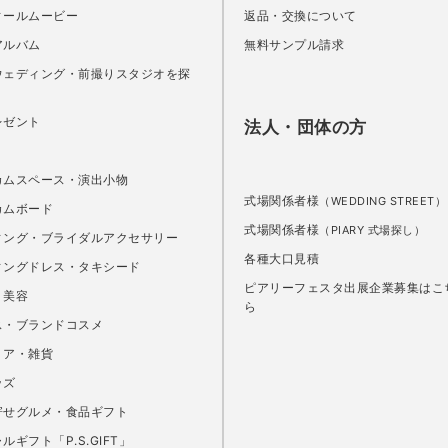
ィールムービー
返品・交換について
アルバム
無料サンプル請求
ウェディング・前撮りスタジオを探
レゼント
法人・団体の方
カムスペース・演出小物
式場関係者様
（WEDDING STREET）
カムボード
式場関係者様
（PIARY 式場探し）
ィング・ブライダルアクセサリー
各種大口見積
ィングドレス・タキシード
ピアリーフェスタ出展企業募集はこ
・美容
ら
ス・ブランドコスメ
リア・雑貨
ッズ
寄せグルメ・食品ギフト
ルギフト「P.S.GIFT」