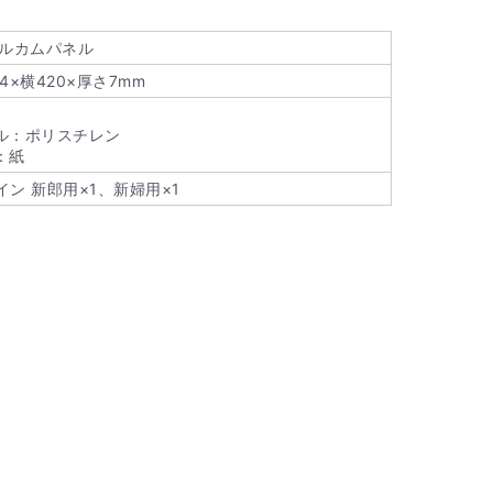
ェルカムパネル
4×横420×厚さ7mm
ル：ポリスチレン
：紙
イン 新郎用×1、新婦用×1