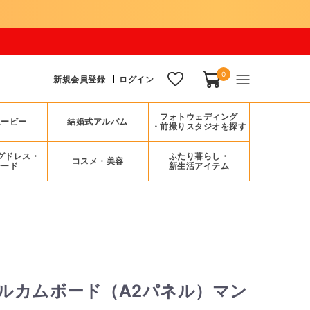
0
新規会員登録
ログイン
フォトウェディング
ムービー
結婚式アルバム
・前撮りスタジオを探す
グドレス・
ふたり暮らし・
コスメ・美容
シード
新生活アイテム
ト
ルカムボード（A2パネル）マン