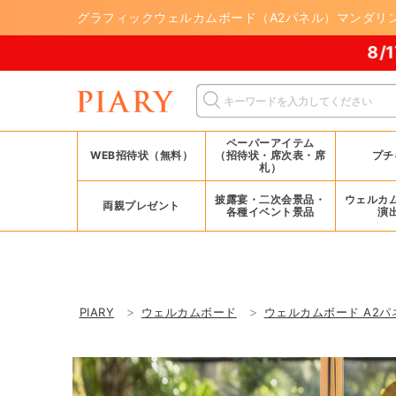
グラフィックウェルカムボード（A2パネル）マンダリン
8/17(月)まで！PI
ペーパーアイテム
WEB招待状（無料）
（招待状・席次表・席
プチ
札）
披露宴・二次会景品・
ウェルカ
両親プレゼント
各種イベント景品
演
PIARY
ウェルカムボード
ウェルカムボード A2パ