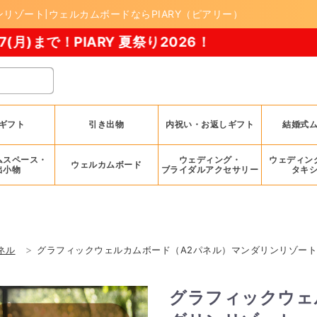
リゾート|ウェルカムボードならPIARY（ピアリー）
ARY 夏祭り2026！
ギフト
引き出物
内祝い・お返しギフト
結婚式
ムスペース・
ウェディング・
ウェディン
ウェルカムボード
出小物
ブライダルアクセサリー
タキ
ネル
グラフィックウェルカムボード（A2パネル）マンダリンリゾー
グラフィックウェ