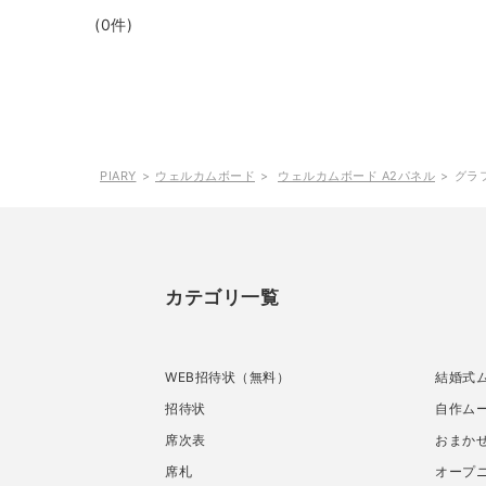
(0件)
PIARY
ウェルカムボード
ウェルカムボード A2パネル
グラ
カテゴリ一覧
WEB招待状（無料）
結婚式
招待状
自作ムー
席次表
おまか
席札
オープ