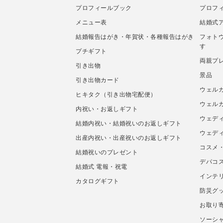
プロフィールブック
プロフ
メニュー表
結婚式
結婚報告はがき・年賀状・各種報告はがき
フォト
す
プチギフト
両親プ
引き出物
景品
引き出物カード
ウェル
ヒキタク（引き出物宅配便）
ウェル
内祝い・お返しギフト
ウェデ
結婚内祝い・結婚祝いのお返しギフト
ウェデ
出産内祝い・出産祝いのお返しギフト
コスメ
結婚祝いのプレゼント
デパコ
結婚式 電報・祝電
インテ
カタログギフト
防災グ
お取り
ソーシャ