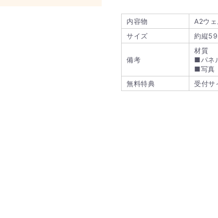
内容物
A2ウ
サイズ
約縦59
材質
備考
■パネ
■写真
無料特典
受付サ